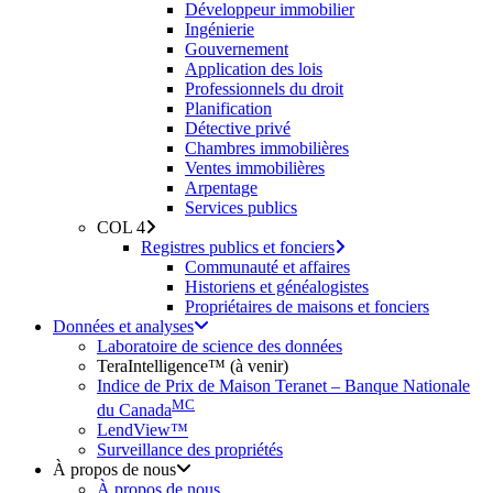
Développeur immobilier
Ingénierie
Gouvernement
Application des lois
Professionnels du droit
Planification
Détective privé
Chambres immobilières
Ventes immobilières
Arpentage
Services publics
COL 4
Registres publics et fonciers
Communauté et affaires
Historiens et généalogistes
Propriétaires de maisons et fonciers
Données et analyses
Laboratoire de science des données
TeraIntelligence™ (à venir)
Indice de Prix de Maison Teranet – Banque Nationale
MC
du Canada
LendView™
Surveillance des propriétés
À propos de nous
À propos de nous