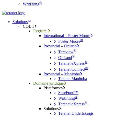
®
WritFiling
Menu
search
Menu
Solutions
COL 1
Registre
International – Foster Moore
®
Foster Moore
Provincial – Ontario
®
Teraview
®
OnLand
®
Teranet eXpress
®
Teranet Connect
Provincial – Manitoba
Teranet Manitoba
Domaine juridique
Plateformes
SureFund™
®
WritFiling
®
Teranet eXpress
Solutions
Teranet Undertakings