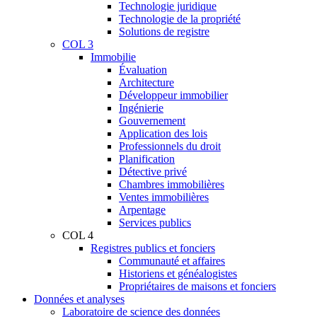
Technologie juridique
Technologie de la propriété
Solutions de registre
COL 3
Immobilie
Évaluation
Architecture
Développeur immobilier
Ingénierie
Gouvernement
Application des lois
Professionnels du droit
Planification
Détective privé
Chambres immobilières
Ventes immobilières
Arpentage
Services publics
COL 4
Registres publics et fonciers
Communauté et affaires
Historiens et généalogistes
Propriétaires de maisons et fonciers
Données et analyses
Laboratoire de science des données