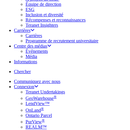
Équipe de direction
ESG
Inclusion et diversité
Récompenses et reconnaissances
Teranet Insighters
Carrières
Carrières
Programme de recrutement universitaire
Centre des médias
Événements
Média
Informations
search
Chercher
Communiquez avec nous
Connexion
Teranet Undertakings
®
GeoWarehouse
LendView™
®
OnLand
Ontario Parcel
®
PurView
REALM™