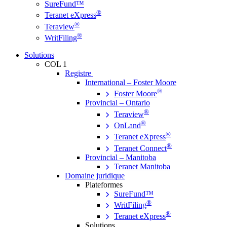
SureFund™
®
Teranet eXpress
®
Teraview
®
WritFiling
Solutions
COL 1
Registre
International – Foster Moore
®
Foster Moore
Provincial – Ontario
®
Teraview
®
OnLand
®
Teranet eXpress
®
Teranet Connect
Provincial – Manitoba
Teranet Manitoba
Domaine juridique
Plateformes
SureFund™
®
WritFiling
®
Teranet eXpress
Solutions