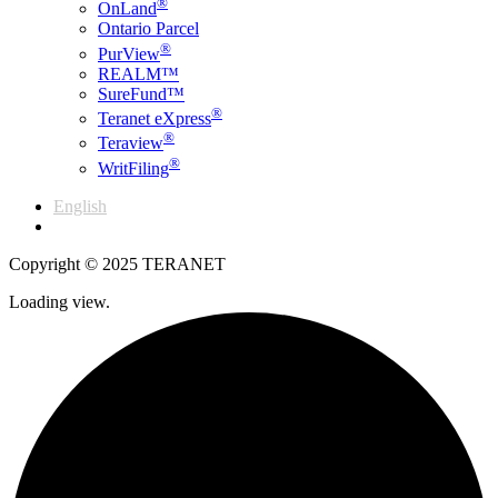
®
OnLand
Ontario Parcel
®
PurView
REALM™
SureFund™
®
Teranet eXpress
®
Teraview
®
WritFiling
English
Français
Copyright © 2025 TERANET
Loading view.