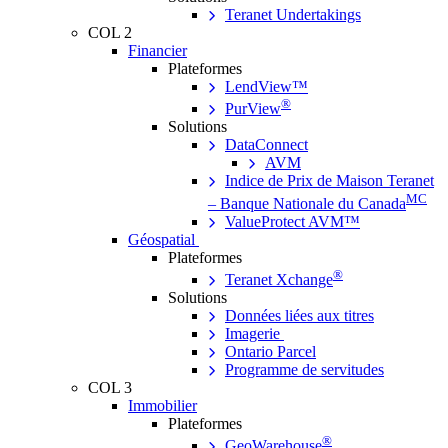
Teranet Undertakings
COL 2
Financier
Plateformes
LendView™
®
PurView
Solutions
DataConnect
AVM
Indice de Prix de Maison Teranet
MC
– Banque Nationale du Canada
ValueProtect AVM™
Géospatial
Plateformes
®
Teranet Xchange
Solutions
Données liées aux titres
Imagerie
Ontario Parcel
Programme de servitudes
COL 3
Immobilier
Plateformes
®
GeoWarehouse