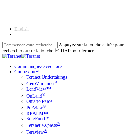
Skip
to
main
content
English
Français
Appuyez sur la touche entrée pour
rechercher ou sur la touche ÉCHAP pour fermer
Close
Search
Communiquez avec nous
Connexion
Teranet Undertakings
®
GeoWarehouse
LendView™
®
OnLand
Ontario Parcel
®
PurView
REALM™
SureFund™
®
Teranet eXpress
®
Teraview