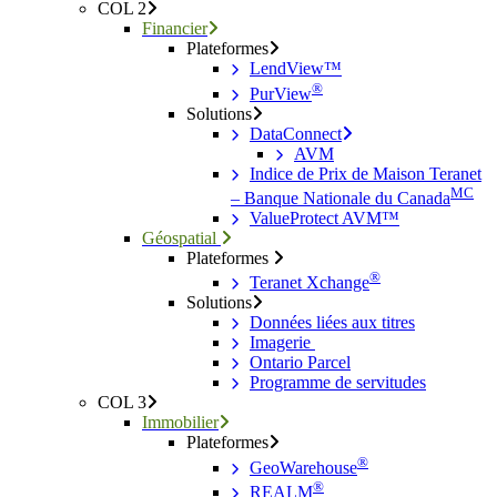
COL 2
Financier
Plateformes
LendView™
®
PurView
Solutions
DataConnect
AVM
Indice de Prix de Maison Teranet
MC
– Banque Nationale du Canada
ValueProtect AVM™
Géospatial
Plateformes
®
Teranet Xchange
Solutions
Données liées aux titres
Imagerie
Ontario Parcel
Programme de servitudes
COL 3
Immobilier
Plateformes
®
GeoWarehouse
®
REALM