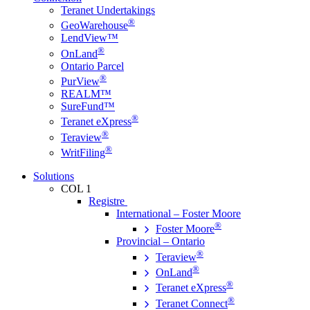
Teranet Undertakings
®
GeoWarehouse
LendView™
®
OnLand
Ontario Parcel
®
PurView
REALM™
SureFund™
®
Teranet eXpress
®
Teraview
®
WritFiling
Solutions
COL 1
Registre
International – Foster Moore
®
Foster Moore
Provincial – Ontario
®
Teraview
®
OnLand
®
Teranet eXpress
®
Teranet Connect