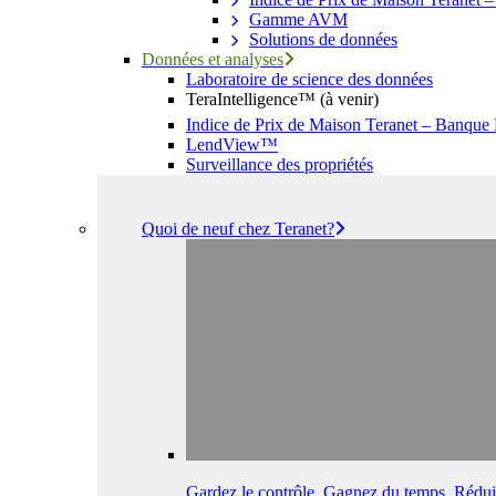
Gamme AVM
Solutions de données
Données et analyses
Laboratoire de science des données
TeraIntelligence™ (à venir)
Indice de Prix de Maison Teranet – Banque
LendView™
Surveillance des propriétés
Quoi de neuf chez Teranet?
Gardez le contrôle. Gagnez du temps. Réduis