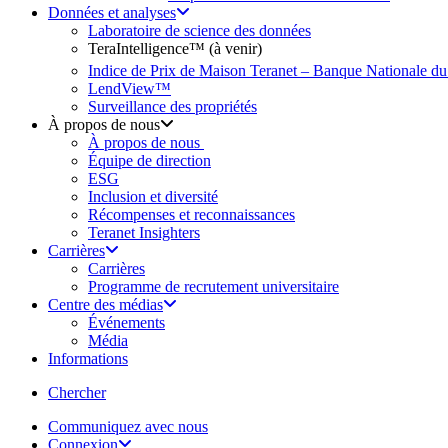
Données et analyses
Laboratoire de science des données
TeraIntelligence™ (à venir)
Indice de Prix de Maison Teranet – Banque Nationale d
LendView™
Surveillance des propriétés
À propos de nous
À propos de nous
Équipe de direction
ESG
Inclusion et diversité
Récompenses et reconnaissances
Teranet Insighters
Carrières
Carrières
Programme de recrutement universitaire
Centre des médias
Événements
Média
Informations
search
Chercher
Communiquez avec nous
Connexion