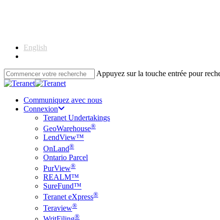
Skip
to
main
content
English
Français
Appuyez sur la touche entrée pour rec
Close
Search
Communiquez avec nous
Connexion
Teranet Undertakings
®
GeoWarehouse
LendView™
®
OnLand
Ontario Parcel
®
PurView
REALM™
SureFund™
®
Teranet eXpress
®
Teraview
®
WritFiling