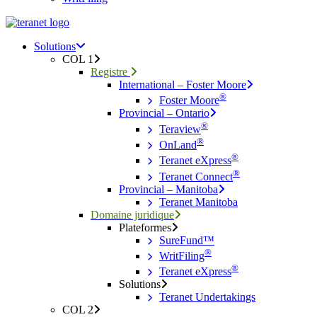
Menu
search
Menu
Solutions
COL 1
Registre
International – Foster Moore
®
Foster Moore
Provincial – Ontario
®
Teraview
®
OnLand
®
Teranet eXpress
®
Teranet Connect
Provincial – Manitoba
Teranet Manitoba
Domaine juridique
Plateformes
SureFund™
®
WritFiling
®
Teranet eXpress
Solutions
Teranet Undertakings
COL 2