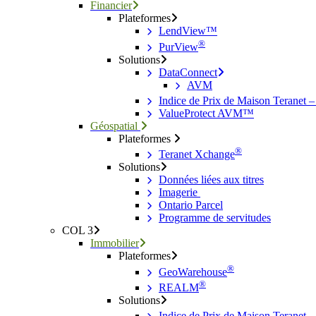
Financier
Plateformes
LendView™
®
PurView
Solutions
DataConnect
AVM
Indice de Prix de Maison Teranet 
ValueProtect AVM™
Géospatial
Plateformes
®
Teranet Xchange
Solutions
Données liées aux titres
Imagerie
Ontario Parcel
Programme de servitudes
COL 3
Immobilier
Plateformes
®
GeoWarehouse
®
REALM
Solutions
Indice de Prix de Maison Teranet 