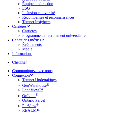
Équipe de direction
ESG
Inclusion et diversité
Récompenses et reconnaissances
Teranet Insighters
Carrières
Carrières
Programme de recrutement universitaire
Centre des médias
Événements
Média
Informations
search
Chercher
Communiquez avec nous
Connexion
Teranet Undertakings
®
GeoWarehouse
LendView™
®
OnLand
Ontario Parcel
®
PurView
REALM™