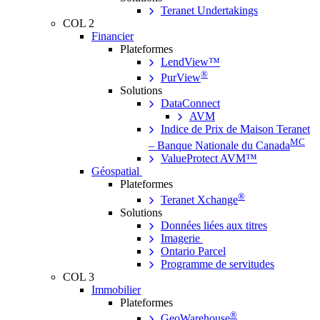
Teranet Undertakings
COL 2
Financier
Plateformes
LendView™
®
PurView
Solutions
DataConnect
AVM
Indice de Prix de Maison Teranet
MC
– Banque Nationale du Canada
ValueProtect AVM™
Géospatial
Plateformes
®
Teranet Xchange
Solutions
Données liées aux titres
Imagerie
Ontario Parcel
Programme de servitudes
COL 3
Immobilier
Plateformes
®
GeoWarehouse