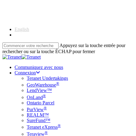
Skip
to
main
content
English
Français
Appuyez sur la touche entrée pour
rechercher ou sur la touche ÉCHAP pour fermer
Close
Search
Communiquez avec nous
Connexion
Teranet Undertakings
®
GeoWarehouse
LendView™
®
OnLand
Ontario Parcel
®
PurView
REALM™
SureFund™
®
Teranet eXpress
®
Teraview