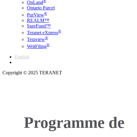
®
OnLand
Ontario Parcel
®
PurView
REALM™
SureFund™
®
Teranet eXpress
®
Teraview
®
WritFiling
English
Français
Copyright © 2025 TERANET
Programme de