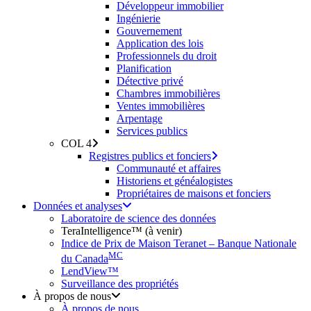
Développeur immobilier
Ingénierie
Gouvernement
Application des lois
Professionnels du droit
Planification
Détective privé
Chambres immobilières
Ventes immobilières
Arpentage
Services publics
COL 4
Registres publics et fonciers
Communauté et affaires
Historiens et généalogistes
Propriétaires de maisons et fonciers
Données et analyses
Laboratoire de science des données
TeraIntelligence™ (à venir)
Indice de Prix de Maison Teranet – Banque Nationale
MC
du Canada
LendView™
Surveillance des propriétés
À propos de nous
À propos de nous