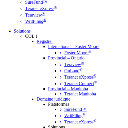
SureFund™
®
Teranet eXpress
®
Teraview
®
WritFiling
Solutions
COL 1
Registre
International – Foster Moore
®
Foster Moore
Provincial – Ontario
®
Teraview
®
OnLand
®
Teranet eXpress
®
Teranet Connect
Provincial – Manitoba
Teranet Manitoba
Domaine juridique
Plateformes
SureFund™
®
WritFiling
®
Teranet eXpress
Solutions