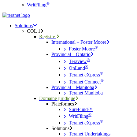
®
WritFiling
Menu
search
Menu
Solutions
COL 1
Registre
International – Foster Moore
®
Foster Moore
Provincial – Ontario
®
Teraview
®
OnLand
®
Teranet eXpress
®
Teranet Connect
Provincial – Manitoba
Teranet Manitoba
Domaine juridique
Plateformes
SureFund™
®
WritFiling
®
Teranet eXpress
Solutions
Teranet Undertakings