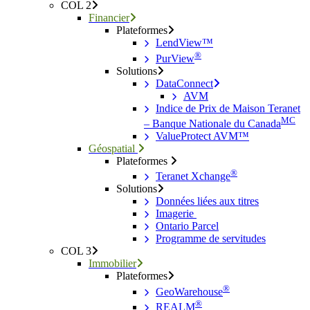
COL 2
Financier
Plateformes
LendView™
®
PurView
Solutions
DataConnect
AVM
Indice de Prix de Maison Teranet
MC
– Banque Nationale du Canada
ValueProtect AVM™
Géospatial
Plateformes
®
Teranet Xchange
Solutions
Données liées aux titres
Imagerie
Ontario Parcel
Programme de servitudes
COL 3
Immobilier
Plateformes
®
GeoWarehouse
®
REALM