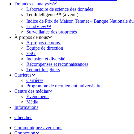
Données et analyses
Laboratoire de science des données
TeraIntelligence™ (à venir)
Indice de Prix de Maison Teranet – Banque Nationale d
LendView™
Surveillance des propriétés
À propos de nous
À propos de nous
Équipe de direction
ESG
Inclusion et diversité
Récompenses et reconnaissances
Teranet Insighters
Carrières
Carrières
Programme de recrutement universitaire
Centre des médias
Événements
Média
Informations
search
Chercher
Communiquez avec nous
Connexion