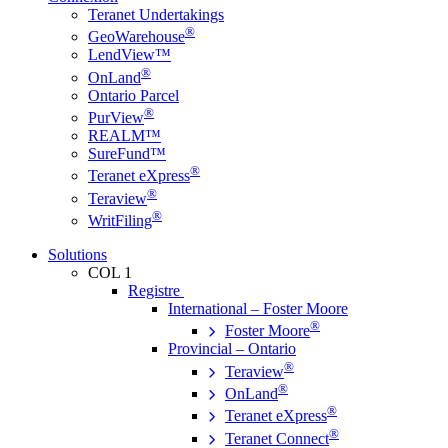
Teranet Undertakings
®
GeoWarehouse
LendView™
®
OnLand
Ontario Parcel
®
PurView
REALM™
SureFund™
®
Teranet eXpress
®
Teraview
®
WritFiling
Solutions
COL 1
Registre
International – Foster Moore
®
Foster Moore
Provincial – Ontario
®
Teraview
®
OnLand
®
Teranet eXpress
®
Teranet Connect