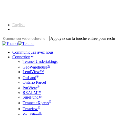
Skip
to
main
content
English
Français
Appuyez sur la touche entrée pour rec
Close
Search
Communiquez avec nous
Connexion
Teranet Undertakings
®
GeoWarehouse
LendView™
®
OnLand
Ontario Parcel
®
PurView
REALM™
SureFund™
®
Teranet eXpress
®
Teraview
®
WritFiling