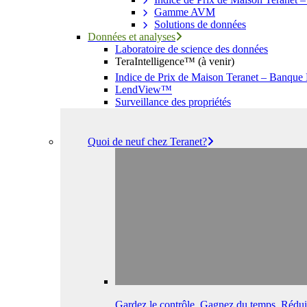
Gamme AVM
Solutions de données
Données et analyses
Laboratoire de science des données
TeraIntelligence™ (à venir)
Indice de Prix de Maison Teranet – Banque
LendView™
Surveillance des propriétés
Quoi de neuf chez Teranet?
Gardez le contrôle. Gagnez du temps. Réduis