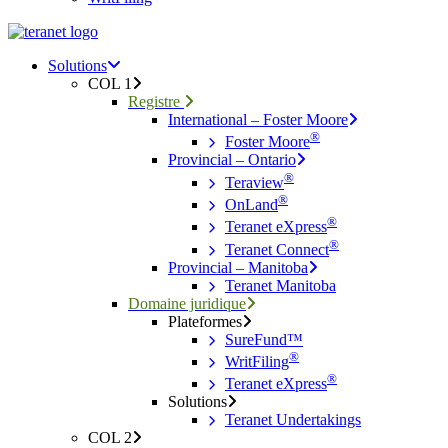
Menu
search
Menu
Solutions
COL 1
Registre
International – Foster Moore
®
Foster Moore
Provincial – Ontario
®
Teraview
®
OnLand
®
Teranet eXpress
®
Teranet Connect
Provincial – Manitoba
Teranet Manitoba
Domaine juridique
Plateformes
SureFund™
®
WritFiling
®
Teranet eXpress
Solutions
Teranet Undertakings
COL 2