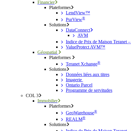
Financier
Plateformes
LendView™
®
PurView
Solutions
DataConnect
AVM
Indice de Prix de Maison Teranet 
ValueProtect AVM™
Géospatial
Plateformes
®
Teranet Xchange
Solutions
Données liées aux titres
Imagerie
Ontario Parcel
Programme de servitudes
COL 3
Immobilier
Plateformes
®
GeoWarehouse
®
REALM
Solutions
Indice de Prix de Maison Teranet 