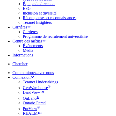
Équipe de direction
ESG
Inclusion et diversité
Récompenses et reconnaissances
Teranet Insighters
Carrières
Carrières
Programme de recrutement universitaire
Centre des médias
Événements
Média
Informations
search
Chercher
Communiquez avec nous
Connexion
Teranet Undertakings
®
GeoWarehouse
LendView™
®
OnLand
Ontario Parcel
®
PurView
REALM™