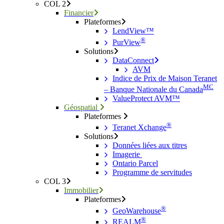
COL 2
Financier
Plateformes
LendView™
®
PurView
Solutions
DataConnect
AVM
Indice de Prix de Maison Teranet
MC
– Banque Nationale du Canada
ValueProtect AVM™
Géospatial
Plateformes
®
Teranet Xchange
Solutions
Données liées aux titres
Imagerie
Ontario Parcel
Programme de servitudes
COL 3
Immobilier
Plateformes
®
GeoWarehouse
®
REALM