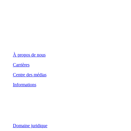
(416) 360-5263
info@teranet.ca
Entreprise
À propos de nous
Carrières
Centre des médias
Informations
Domaine juridique
Domaine juridique