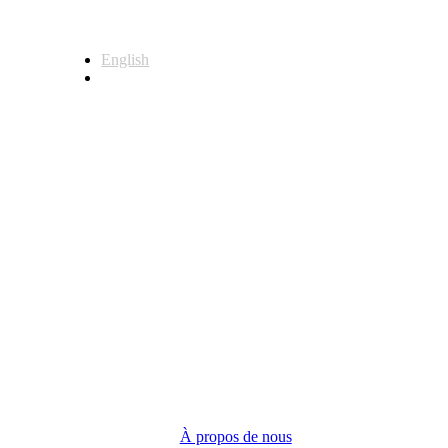
English
Français
Siège social
123 Front Street West, Suite 700
Toronto, Ontario M5J 2M2
Demandes générales
(416) 360-5263
info@teranet.ca
Entreprise
À propos de nous