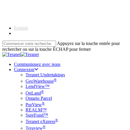
Skip
to
main
content
English
Français
Appuyez sur la touche entrée pour
rechercher ou sur la touche ÉCHAP pour fermer
Close
Search
Communiquez avec nous
Connexion
Teranet Undertakings
®
GeoWarehouse
LendView™
®
OnLand
Ontario Parcel
®
PurView
REALM™
SureFund™
®
Teranet eXpress
®
Teraview