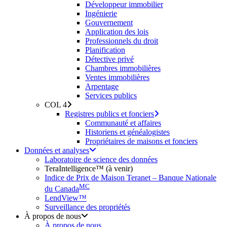
Développeur immobilier
Ingénierie
Gouvernement
Application des lois
Professionnels du droit
Planification
Détective privé
Chambres immobilières
Ventes immobilières
Arpentage
Services publics
COL 4
Registres publics et fonciers
Communauté et affaires
Historiens et généalogistes
Propriétaires de maisons et fonciers
Données et analyses
Laboratoire de science des données
TeraIntelligence™ (à venir)
Indice de Prix de Maison Teranet – Banque Nationale
MC
du Canada
LendView™
Surveillance des propriétés
À propos de nous
À propos de nous