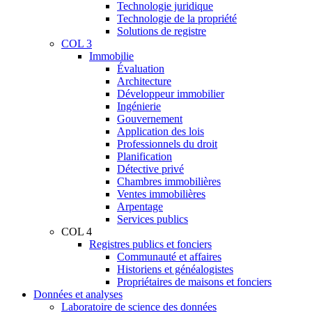
Technologie juridique
Technologie de la propriété
Solutions de registre
COL 3
Immobilie
Évaluation
Architecture
Développeur immobilier
Ingénierie
Gouvernement
Application des lois
Professionnels du droit
Planification
Détective privé
Chambres immobilières
Ventes immobilières
Arpentage
Services publics
COL 4
Registres publics et fonciers
Communauté et affaires
Historiens et généalogistes
Propriétaires de maisons et fonciers
Données et analyses
Laboratoire de science des données