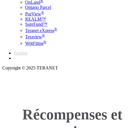
®
OnLand
Ontario Parcel
®
PurView
REALM™
SureFund™
®
Teranet eXpress
®
Teraview
®
WritFiling
English
Français
Copyright © 2025 TERANET
Récompenses et