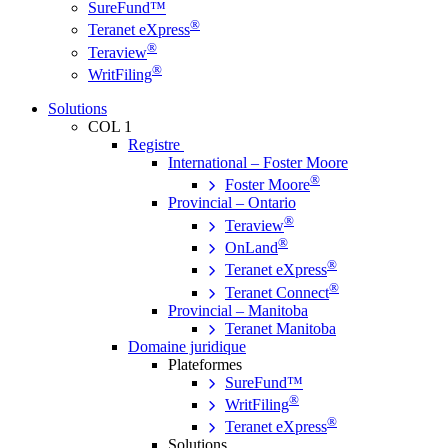
SureFund™
®
Teranet eXpress
®
Teraview
®
WritFiling
Solutions
COL 1
Registre
International – Foster Moore
®
Foster Moore
Provincial – Ontario
®
Teraview
®
OnLand
®
Teranet eXpress
®
Teranet Connect
Provincial – Manitoba
Teranet Manitoba
Domaine juridique
Plateformes
SureFund™
®
WritFiling
®
Teranet eXpress
Solutions