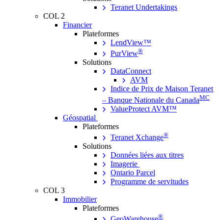
Teranet Undertakings
COL 2
Financier
Plateformes
LendView™
®
PurView
Solutions
DataConnect
AVM
Indice de Prix de Maison Teranet
MC
– Banque Nationale du Canada
ValueProtect AVM™
Géospatial
Plateformes
®
Teranet Xchange
Solutions
Données liées aux titres
Imagerie
Ontario Parcel
Programme de servitudes
COL 3
Immobilier
Plateformes
®
GeoWarehouse