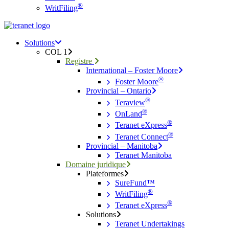
®
WritFiling
Menu
search
Menu
Solutions
COL 1
Registre
International – Foster Moore
®
Foster Moore
Provincial – Ontario
®
Teraview
®
OnLand
®
Teranet eXpress
®
Teranet Connect
Provincial – Manitoba
Teranet Manitoba
Domaine juridique
Plateformes
SureFund™
®
WritFiling
®
Teranet eXpress
Solutions
Teranet Undertakings