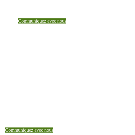
Pour en savoir plus sur ce que Teranet peut faire
pour vous, parlez à un gestionnaire de compte.
Communiquez avec nous
Faites de Teranet un partenaire de
confiance dès aujourd’hui
Pour en savoir plus sur ce que Teranet peut faire pour vous,
parlez à un gestionnaire de compte.
Communiquez avec nous