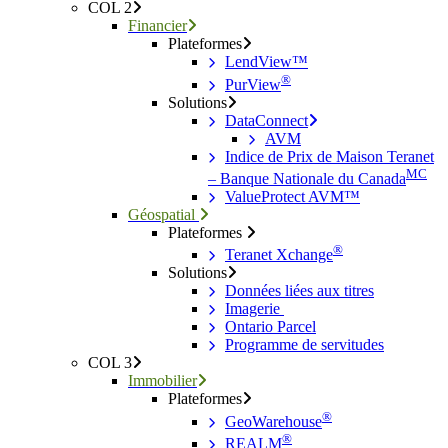
COL 2
Financier
Plateformes
LendView™
®
PurView
Solutions
DataConnect
AVM
Indice de Prix de Maison Teranet
MC
– Banque Nationale du Canada
ValueProtect AVM™
Géospatial
Plateformes
®
Teranet Xchange
Solutions
Données liées aux titres
Imagerie
Ontario Parcel
Programme de servitudes
COL 3
Immobilier
Plateformes
®
GeoWarehouse
®
REALM