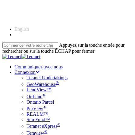
Skip
to
main
content
English
Français
Appuyez sur la touche entrée pour
rechercher ou sur la touche ÉCHAP pour fermer
Close
Search
Communiquez avec nous
Connexion
Teranet Undertakings
®
GeoWarehouse
LendView™
®
OnLand
Ontario Parcel
®
PurView
REALM™
SureFund™
®
Teranet eXpress
®
Teraview