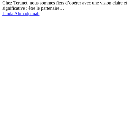
Chez Teranet, nous sommes fiers d’opérer avec une vision claire et
significative : être le partenaire…
Linda Ahmadpanah
Faites de Teranet un
partenaire de confiance
dès aujourd’hui