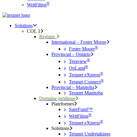
®
WritFiling
Menu
search
Menu
Solutions
COL 1
Registre
International – Foster Moore
®
Foster Moore
Provincial – Ontario
®
Teraview
®
OnLand
®
Teranet eXpress
®
Teranet Connect
Provincial – Manitoba
Teranet Manitoba
Domaine juridique
Plateformes
SureFund™
®
WritFiling
®
Teranet eXpress
Solutions
Teranet Undertakings