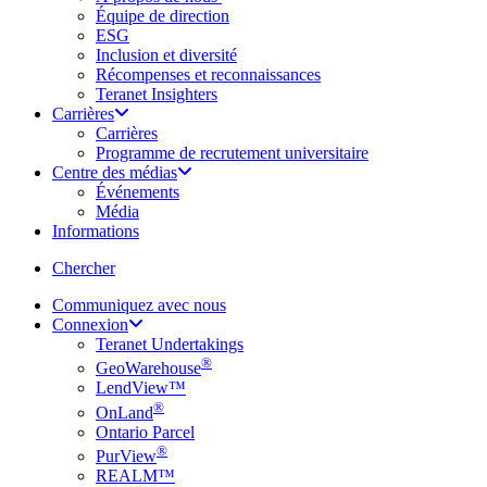
Équipe de direction
ESG
Inclusion et diversité
Récompenses et reconnaissances
Teranet Insighters
Carrières
Carrières
Programme de recrutement universitaire
Centre des médias
Événements
Média
Informations
search
Chercher
Communiquez avec nous
Connexion
Teranet Undertakings
®
GeoWarehouse
LendView™
®
OnLand
Ontario Parcel
®
PurView
REALM™