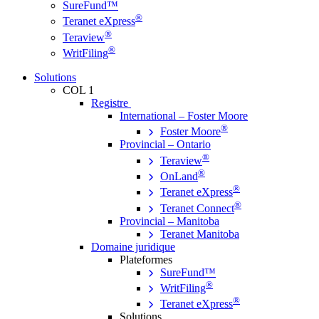
SureFund™
®
Teranet eXpress
®
Teraview
®
WritFiling
Solutions
COL 1
Registre
International – Foster Moore
®
Foster Moore
Provincial – Ontario
®
Teraview
®
OnLand
®
Teranet eXpress
®
Teranet Connect
Provincial – Manitoba
Teranet Manitoba
Domaine juridique
Plateformes
SureFund™
®
WritFiling
®
Teranet eXpress
Solutions