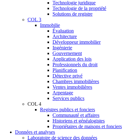
Technologie juridique
Technologie de la propriété
Solutions de registre
COL 3
Immobilie
Évaluation
Architecture
Développeur immobilier
Ingénierie
Gouvernement
Application des lois
Professionnels du droit
Planification
Détective privé
Chambres immobilières
Ventes immobilières
Arpentage
Services publics
COL 4
Registres publics et fonciers
Communauté et affaires
Historiens et généalogistes
Propriétaires de maisons et fonciers
Données et analyses
Laboratoire de science des données