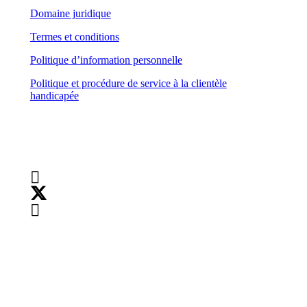
Domaine juridique
Termes et conditions
Politique d’information personnelle
Politique et procédure de service à la clientèle
handicapée
Suivez-nous
Droits d’auteur :
©
2026
Teranet