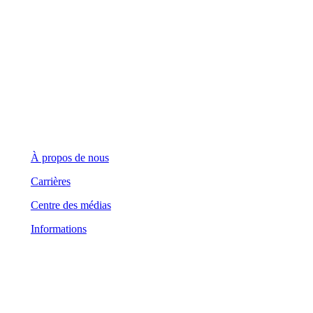
Demandes générales
(416) 360-5263
info@teranet.ca
Entreprise
À propos de nous
Carrières
Centre des médias
Informations
Domaine juridique