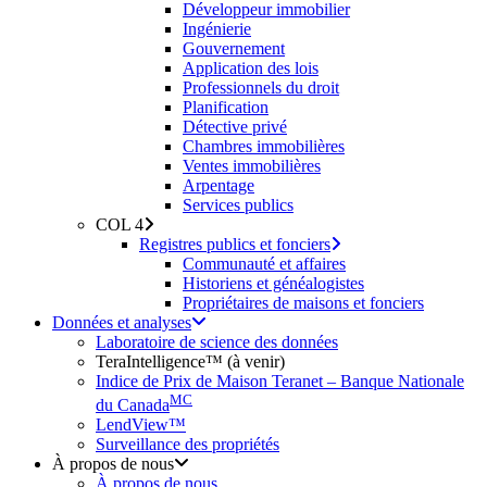
Développeur immobilier
Ingénierie
Gouvernement
Application des lois
Professionnels du droit
Planification
Détective privé
Chambres immobilières
Ventes immobilières
Arpentage
Services publics
COL 4
Registres publics et fonciers
Communauté et affaires
Historiens et généalogistes
Propriétaires de maisons et fonciers
Données et analyses
Laboratoire de science des données
TeraIntelligence™ (à venir)
Indice de Prix de Maison Teranet – Banque Nationale
MC
du Canada
LendView™
Surveillance des propriétés
À propos de nous
À propos de nous