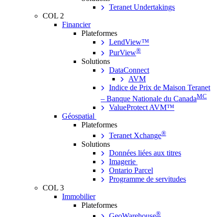
Teranet Undertakings
COL 2
Financier
Plateformes
LendView™
®
PurView
Solutions
DataConnect
AVM
Indice de Prix de Maison Teranet
MC
– Banque Nationale du Canada
ValueProtect AVM™
Géospatial
Plateformes
®
Teranet Xchange
Solutions
Données liées aux titres
Imagerie
Ontario Parcel
Programme de servitudes
COL 3
Immobilier
Plateformes
®
GeoWarehouse