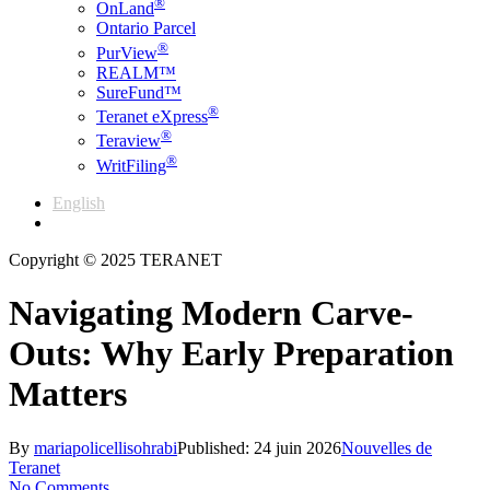
®
OnLand
Ontario Parcel
®
PurView
REALM™
SureFund™
®
Teranet eXpress
®
Teraview
®
WritFiling
English
Français
Copyright © 2025 TERANET
Navigating Modern Carve-
Outs: Why Early Preparation
Matters
By
mariapolicellisohrabi
Published: 24 juin 2026
Nouvelles de
Teranet
No Comments