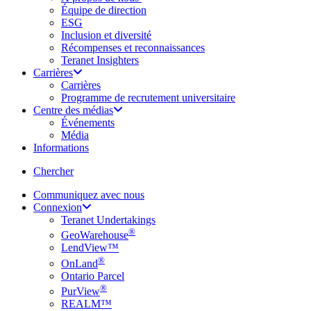
Équipe de direction
ESG
Inclusion et diversité
Récompenses et reconnaissances
Teranet Insighters
Carrières
Carrières
Programme de recrutement universitaire
Centre des médias
Événements
Média
Informations
search
Chercher
Communiquez avec nous
Connexion
Teranet Undertakings
®
GeoWarehouse
LendView™
®
OnLand
Ontario Parcel
®
PurView
REALM™