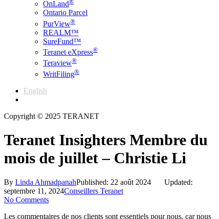
®
OnLand
Ontario Parcel
®
PurView
REALM™
SureFund™
®
Teranet eXpress
®
Teraview
®
WritFiling
English
Français
Copyright © 2025 TERANET
Teranet Insighters Membre du
mois de juillet – Christie Li
By
Linda Ahmadpanah
Published: 22 août 2024
Updated:
septembre 11, 2024
Conseillers Teranet
No Comments
Les commentaires de nos clients sont essentiels pour nous, car nous