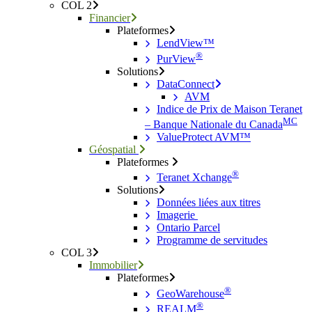
COL 2
Financier
Plateformes
LendView™
®
PurView
Solutions
DataConnect
AVM
Indice de Prix de Maison Teranet
MC
– Banque Nationale du Canada
ValueProtect AVM™
Géospatial
Plateformes
®
Teranet Xchange
Solutions
Données liées aux titres
Imagerie
Ontario Parcel
Programme de servitudes
COL 3
Immobilier
Plateformes
®
GeoWarehouse
®
REALM