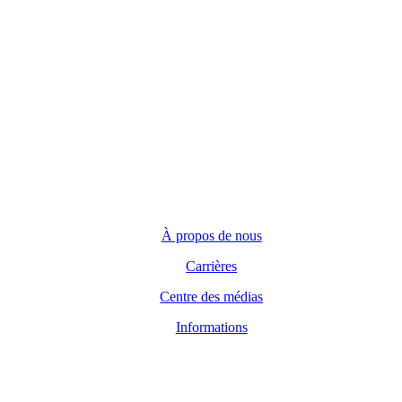
Toronto, Ontario M5J 2M2
Demandes générales
(416) 360-5263
info@teranet.ca
Entreprise
À propos de nous
Carrières
Centre des médias
Informations
Domaine juridique