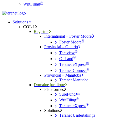
®
WritFiling
Menu
search
Menu
Solutions
COL 1
Registre
International – Foster Moore
®
Foster Moore
Provincial – Ontario
®
Teraview
®
OnLand
®
Teranet eXpress
®
Teranet Connect
Provincial – Manitoba
Teranet Manitoba
Domaine juridique
Plateformes
SureFund™
®
WritFiling
®
Teranet eXpress
Solutions
Teranet Undertakings