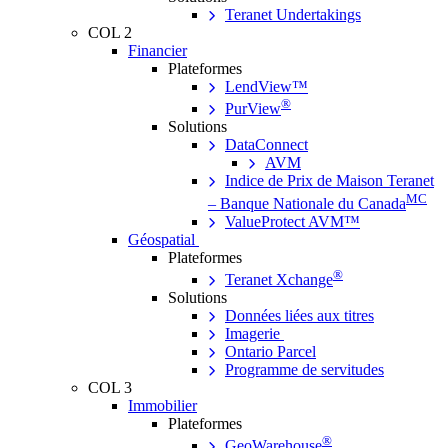
Teranet Undertakings
COL 2
Financier
Plateformes
LendView™
®
PurView
Solutions
DataConnect
AVM
Indice de Prix de Maison Teranet
MC
– Banque Nationale du Canada
ValueProtect AVM™
Géospatial
Plateformes
®
Teranet Xchange
Solutions
Données liées aux titres
Imagerie
Ontario Parcel
Programme de servitudes
COL 3
Immobilier
Plateformes
®
GeoWarehouse