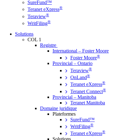
SureFund™
®
Teranet eXpress
®
Teraview
®
WritFiling
Solutions
COL 1
Registre
International – Foster Moore
®
Foster Moore
Provincial – Ontario
®
Teraview
®
OnLand
®
Teranet eXpress
®
Teranet Connect
Provincial – Manitoba
Teranet Manitoba
Domaine juridique
Plateformes
SureFund™
®
WritFiling
®
Teranet eXpress
Solutions