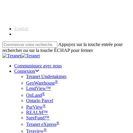
Skip
to
main
content
English
Français
Appuyez sur la touche entrée pour
rechercher ou sur la touche ÉCHAP pour fermer
Close
Search
Communiquez avec nous
Connexion
Teranet Undertakings
®
GeoWarehouse
LendView™
®
OnLand
Ontario Parcel
®
PurView
REALM™
SureFund™
®
Teranet eXpress
®
Teraview