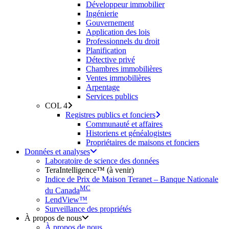
Développeur immobilier
Ingénierie
Gouvernement
Application des lois
Professionnels du droit
Planification
Détective privé
Chambres immobilières
Ventes immobilières
Arpentage
Services publics
COL 4
Registres publics et fonciers
Communauté et affaires
Historiens et généalogistes
Propriétaires de maisons et fonciers
Données et analyses
Laboratoire de science des données
TeraIntelligence™ (à venir)
Indice de Prix de Maison Teranet – Banque Nationale
MC
du Canada
LendView™
Surveillance des propriétés
À propos de nous
À propos de nous