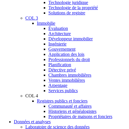
Technologie juridique
Technologie de la propriété
Solutions de registre
COL 3
Immobilie
Évaluation
Architecture
Développeur immobilier
Ingénierie
Gouvernement
Application des lois
Professionnels du droit
Planification
Détective privé
Chambres immobilières
Ventes immobilières
Arpentage
Services publics
COL 4
Registres publics et fonciers
Communauté et affaires
Historiens et généalogistes
Propriétaires de maisons et fonciers
Données et analyses
Laboratoire de science des données