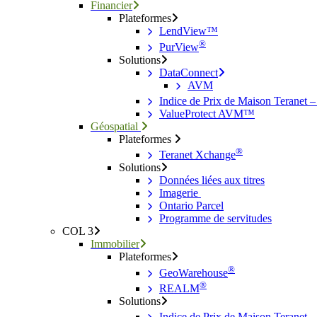
Financier
Plateformes
LendView™
®
PurView
Solutions
DataConnect
AVM
Indice de Prix de Maison Teranet 
ValueProtect AVM™
Géospatial
Plateformes
®
Teranet Xchange
Solutions
Données liées aux titres
Imagerie
Ontario Parcel
Programme de servitudes
COL 3
Immobilier
Plateformes
®
GeoWarehouse
®
REALM
Solutions
Indice de Prix de Maison Teranet 