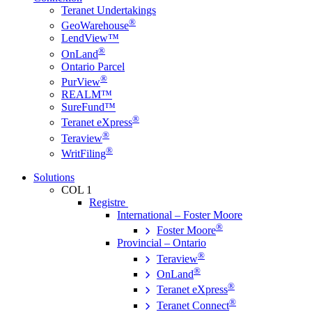
Teranet Undertakings
®
GeoWarehouse
LendView™
®
OnLand
Ontario Parcel
®
PurView
REALM™
SureFund™
®
Teranet eXpress
®
Teraview
®
WritFiling
Solutions
COL 1
Registre
International – Foster Moore
®
Foster Moore
Provincial – Ontario
®
Teraview
®
OnLand
®
Teranet eXpress
®
Teranet Connect