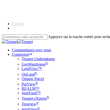
Skip
to
main
content
English
Français
Appuyez sur la touche entrée pour rec
Close
Search
Communiquez avec nous
Connexion
Teranet Undertakings
®
GeoWarehouse
LendView™
®
OnLand
Ontario Parcel
®
PurView
REALM™
SureFund™
®
Teranet eXpress
®
Teraview
®
WritFiling