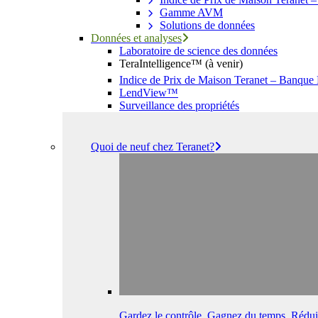
Gamme AVM
Solutions de données
Données et analyses
Laboratoire de science des données
TeraIntelligence™ (à venir)
Indice de Prix de Maison Teranet – Banque
LendView™
Surveillance des propriétés
Quoi de neuf chez Teranet?
Gardez le contrôle. Gagnez du temps. Réduis