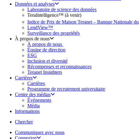
Données et analyses
Laboratoire de science des données
TeraIntelligence™ (à venir)
Indice de Prix de Maison Teranet – Banque Nationale d
LendView™
Surveillance des propriétés
À propos de nous
À propos de nous
Équipe de direction
ESG
Inclusion et diversité
Récompenses et reconnaissances
Teranet Insighters
Carrières
Carrières
Programme de recrutement universitaire
Centre des médias
Événements
Média
Informations
search
Chercher
Communiquez avec nous
Connexion