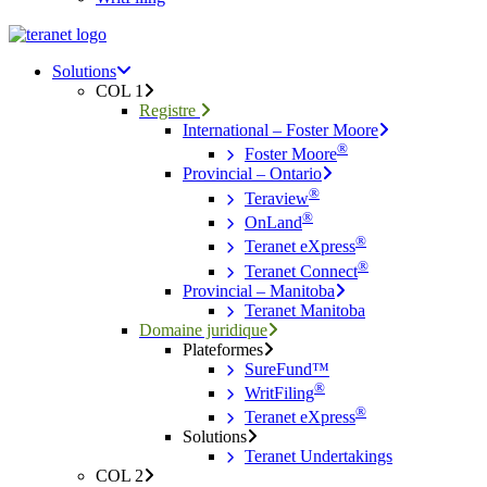
Menu
search
Menu
Solutions
COL 1
Registre
International – Foster Moore
®
Foster Moore
Provincial – Ontario
®
Teraview
®
OnLand
®
Teranet eXpress
®
Teranet Connect
Provincial – Manitoba
Teranet Manitoba
Domaine juridique
Plateformes
SureFund™
®
WritFiling
®
Teranet eXpress
Solutions
Teranet Undertakings
COL 2