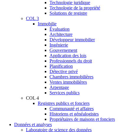
Technologie juridique
Technologie de la propriété
Solutions de registre
COL 3
Immobilie
Évaluation
Architecture
Développeur immobilier
Ingénierie
Gouvernement
Application des lois
Professionnels du droit
Planification
Détective privé
Chambres immobilières
Ventes immobilières
Arpentage
Services publics
COL 4
Registres publics et fonciers
Communauté et affaires
Historiens et généalogistes
Propriétaires de maisons et fonciers
Données et analyses
Laboratoire de science des données