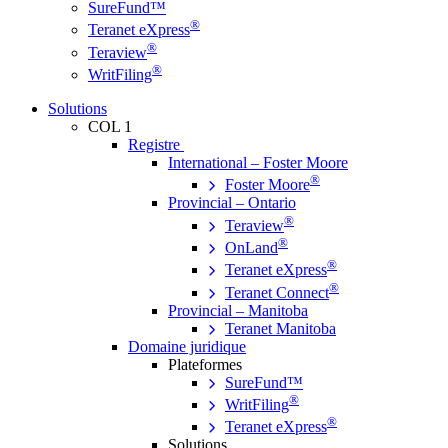
SureFund™
®
Teranet eXpress
®
Teraview
®
WritFiling
Solutions
COL 1
Registre
International – Foster Moore
®
Foster Moore
Provincial – Ontario
®
Teraview
®
OnLand
®
Teranet eXpress
®
Teranet Connect
Provincial – Manitoba
Teranet Manitoba
Domaine juridique
Plateformes
SureFund™
®
WritFiling
®
Teranet eXpress
Solutions