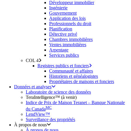
Développeur immobilier
Ingénierie
Gouvernement
Application des lois
Professionnels du droit
Planification
Détective privé
Chambres immobilières
Ventes immobilières
Arpentage
Services publics
COL 4
Registres publics et fonciers
Communauté et affaires
Historiens et généalogistes
Propriétaires de maisons et fonciers
Données et analyses
Laboratoire de science des données
TeraIntelligence™ (à venir)
Indice de Prix de Maison Teranet – Banque Nationale
MC
du Canada
LendView™
Surveillance des propriétés
À propos de nous
À propos de nous