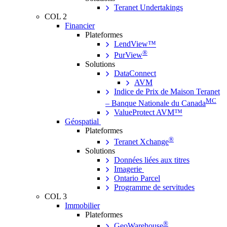
Teranet Undertakings
COL 2
Financier
Plateformes
LendView™
®
PurView
Solutions
DataConnect
AVM
Indice de Prix de Maison Teranet
MC
– Banque Nationale du Canada
ValueProtect AVM™
Géospatial
Plateformes
®
Teranet Xchange
Solutions
Données liées aux titres
Imagerie
Ontario Parcel
Programme de servitudes
COL 3
Immobilier
Plateformes
®
GeoWarehouse