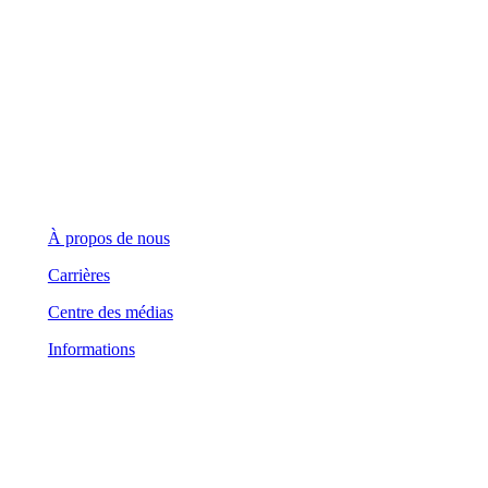
Demandes générales
(416) 360-5263
info@teranet.ca
Entreprise
À propos de nous
Carrières
Centre des médias
Informations
Domaine juridique