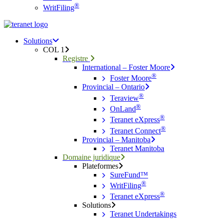
®
WritFiling
Menu
search
Menu
Solutions
COL 1
Registre
International – Foster Moore
®
Foster Moore
Provincial – Ontario
®
Teraview
®
OnLand
®
Teranet eXpress
®
Teranet Connect
Provincial – Manitoba
Teranet Manitoba
Domaine juridique
Plateformes
SureFund™
®
WritFiling
®
Teranet eXpress
Solutions
Teranet Undertakings