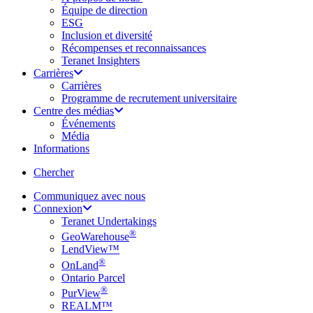
Équipe de direction
ESG
Inclusion et diversité
Récompenses et reconnaissances
Teranet Insighters
Carrières
Carrières
Programme de recrutement universitaire
Centre des médias
Événements
Média
Informations
search
Chercher
Communiquez avec nous
Connexion
Teranet Undertakings
®
GeoWarehouse
LendView™
®
OnLand
Ontario Parcel
®
PurView
REALM™