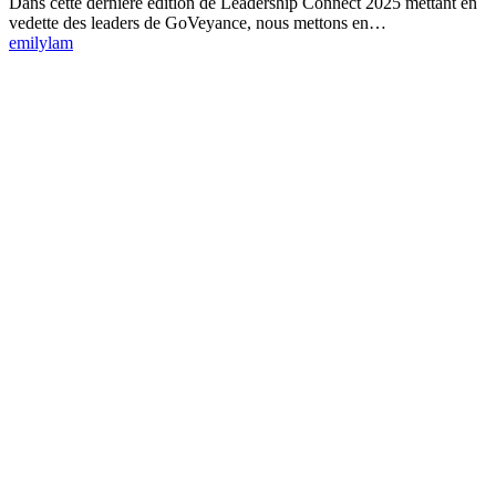
Dans cette dernière édition de Leadership Connect 2025 mettant en
vedette des leaders de GoVeyance, nous mettons en…
emilylam
Faites de Teranet un
partenaire de confiance
dès aujourd’hui