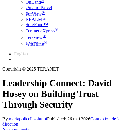
®
OnLand
Ontario Parcel
®
PurView
REALM™
SureFund™
®
Teranet eXpress
®
Teraview
®
WritFiling
English
Français
Copyright © 2025 TERANET
Leadership Connect: David
Hosey on Building Trust
Through Security
By
mariapolicellisohrabi
Published: 26 mai 2026
Connexion de la
direction
No Comments