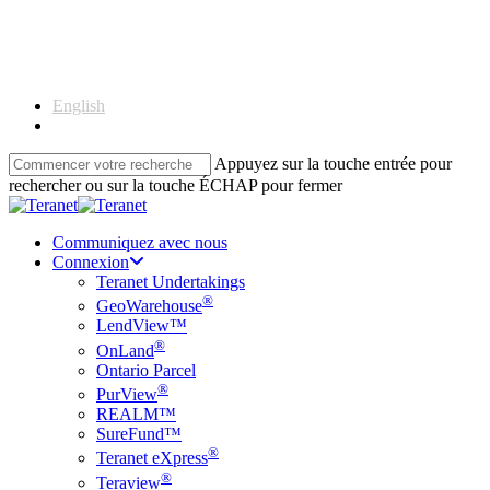
Skip
to
main
content
English
Français
Appuyez sur la touche entrée pour
rechercher ou sur la touche ÉCHAP pour fermer
Close
Search
Communiquez avec nous
Connexion
Teranet Undertakings
®
GeoWarehouse
LendView™
®
OnLand
Ontario Parcel
®
PurView
REALM™
SureFund™
®
Teranet eXpress
®
Teraview