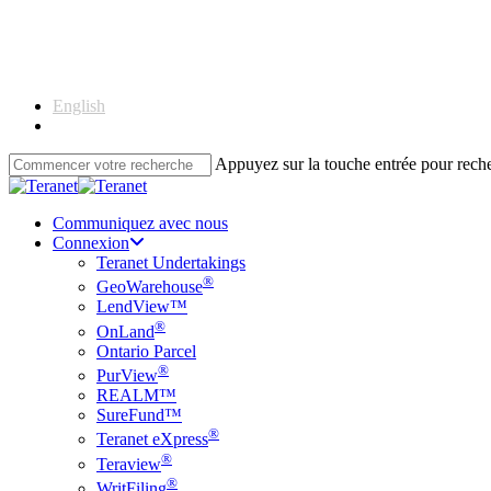
Skip
to
main
content
English
Français
Appuyez sur la touche entrée pour rec
Close
Search
Communiquez avec nous
Connexion
Teranet Undertakings
®
GeoWarehouse
LendView™
®
OnLand
Ontario Parcel
®
PurView
REALM™
SureFund™
®
Teranet eXpress
®
Teraview
®
WritFiling