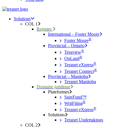
Menu
search
Menu
Solutions
COL 1
Registre
International – Foster Moore
®
Foster Moore
Provincial – Ontario
®
Teraview
®
OnLand
®
Teranet eXpress
®
Teranet Connect
Provincial – Manitoba
Teranet Manitoba
Domaine juridique
Plateformes
SureFund™
®
WritFiling
®
Teranet eXpress
Solutions
Teranet Undertakings
COL 2