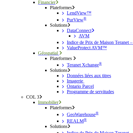
Financier
Plateformes
LendView™
®
PurView
Solutions
DataConnect
AVM
Indice de Prix de Maison Teranet 
ValueProtect AVM™
Géospatial
Plateformes
®
Teranet Xchange
Solutions
Données liées aux titres
Imagerie
Ontario Parcel
Programme de servitudes
COL 3
Immobilier
Plateformes
®
GeoWarehouse
®
REALM
Solutions
Indice de Prix de Maison Teranet 