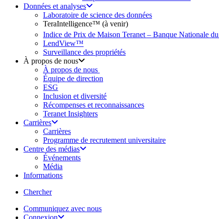
Données et analyses
Laboratoire de science des données
TeraIntelligence™ (à venir)
Indice de Prix de Maison Teranet – Banque Nationale d
LendView™
Surveillance des propriétés
À propos de nous
À propos de nous
Équipe de direction
ESG
Inclusion et diversité
Récompenses et reconnaissances
Teranet Insighters
Carrières
Carrières
Programme de recrutement universitaire
Centre des médias
Événements
Média
Informations
search
Chercher
Communiquez avec nous
Connexion