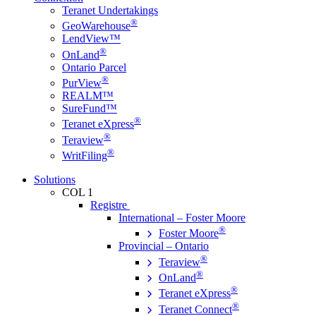
Teranet Undertakings
®
GeoWarehouse
LendView™
®
OnLand
Ontario Parcel
®
PurView
REALM™
SureFund™
®
Teranet eXpress
®
Teraview
®
WritFiling
Solutions
COL 1
Registre
International – Foster Moore
®
Foster Moore
Provincial – Ontario
®
Teraview
®
OnLand
®
Teranet eXpress
®
Teranet Connect