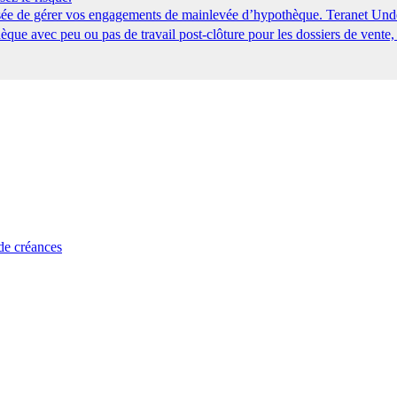
tisée de gérer vos engagements de mainlevée d’hypothèque. Teranet Und
que avec peu ou pas de travail post-clôture pour les dossiers de vente,
 de créances