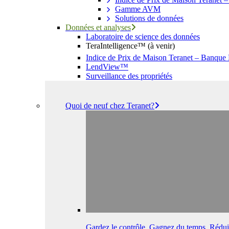
Gamme AVM
Solutions de données
Données et analyses
Laboratoire de science des données
TeraIntelligence™ (à venir)
Indice de Prix de Maison Teranet – Banque
LendView™
Surveillance des propriétés
Quoi de neuf chez Teranet?
Gardez le contrôle. Gagnez du temps. Réduis