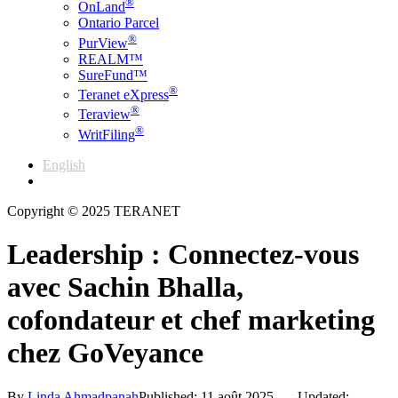
®
OnLand
Ontario Parcel
®
PurView
REALM™
SureFund™
®
Teranet eXpress
®
Teraview
®
WritFiling
English
Français
Copyright © 2025 TERANET
Leadership : Connectez-vous
avec Sachin Bhalla,
cofondateur et chef marketing
chez GoVeyance
By
Linda Ahmadpanah
Published: 11 août 2025
Updated: