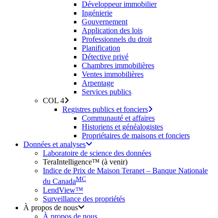
Développeur immobilier
Ingénierie
Gouvernement
Application des lois
Professionnels du droit
Planification
Détective privé
Chambres immobilières
Ventes immobilières
Arpentage
Services publics
COL 4
Registres publics et fonciers
Communauté et affaires
Historiens et généalogistes
Propriétaires de maisons et fonciers
Données et analyses
Laboratoire de science des données
TeraIntelligence™ (à venir)
Indice de Prix de Maison Teranet – Banque Nationale
MC
du Canada
LendView™
Surveillance des propriétés
À propos de nous
À propos de nous