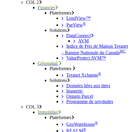
COL 2
Financier
Plateformes
LendView™
®
PurView
Solutions
DataConnect
AVM
Indice de Prix de Maison Teranet
MC
– Banque Nationale du Canada
ValueProtect AVM™
Géospatial
Plateformes
®
Teranet Xchange
Solutions
Données liées aux titres
Imagerie
Ontario Parcel
Programme de servitudes
COL 3
Immobilier
Plateformes
®
GeoWarehouse
®
REALM