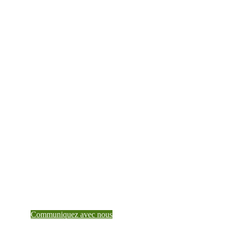
Faites de Teranet un
partenaire de confiance
dès aujourd’hui
Pour en savoir plus sur ce que Teranet peut faire
pour vous, parlez à un gestionnaire de compte.
Communiquez avec nous