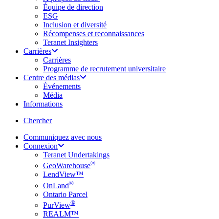
Équipe de direction
ESG
Inclusion et diversité
Récompenses et reconnaissances
Teranet Insighters
Carrières
Carrières
Programme de recrutement universitaire
Centre des médias
Événements
Média
Informations
search
Chercher
Communiquez avec nous
Connexion
Teranet Undertakings
®
GeoWarehouse
LendView™
®
OnLand
Ontario Parcel
®
PurView
REALM™