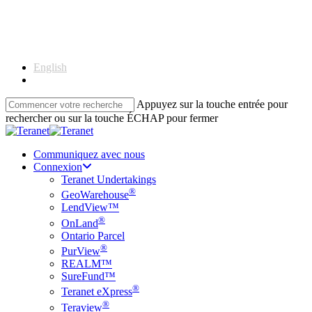
Skip
to
main
content
English
Français
Appuyez sur la touche entrée pour
rechercher ou sur la touche ÉCHAP pour fermer
Close
Search
Communiquez avec nous
Connexion
Teranet Undertakings
®
GeoWarehouse
LendView™
®
OnLand
Ontario Parcel
®
PurView
REALM™
SureFund™
®
Teranet eXpress
®
Teraview