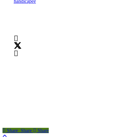
handicapée
Suivez-nous
Droits d’auteur :
©
2026
Teranet
Droits d’auteur :
©
2026
Teranet
Share
Share
Share