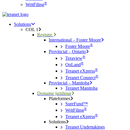
®
WritFiling
Menu
search
Menu
Solutions
COL 1
Registre
International – Foster Moore
®
Foster Moore
Provincial – Ontario
®
Teraview
®
OnLand
®
Teranet eXpress
®
Teranet Connect
Provincial – Manitoba
Teranet Manitoba
Domaine juridique
Plateformes
SureFund™
®
WritFiling
®
Teranet eXpress
Solutions
Teranet Undertakings