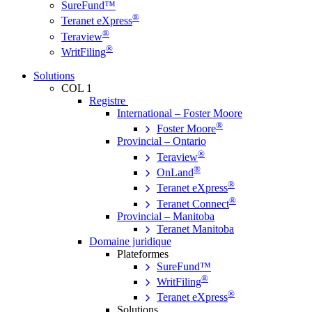
SureFund™
®
Teranet eXpress
®
Teraview
®
WritFiling
Solutions
COL 1
Registre
International – Foster Moore
®
Foster Moore
Provincial – Ontario
®
Teraview
®
OnLand
®
Teranet eXpress
®
Teranet Connect
Provincial – Manitoba
Teranet Manitoba
Domaine juridique
Plateformes
SureFund™
®
WritFiling
®
Teranet eXpress
Solutions