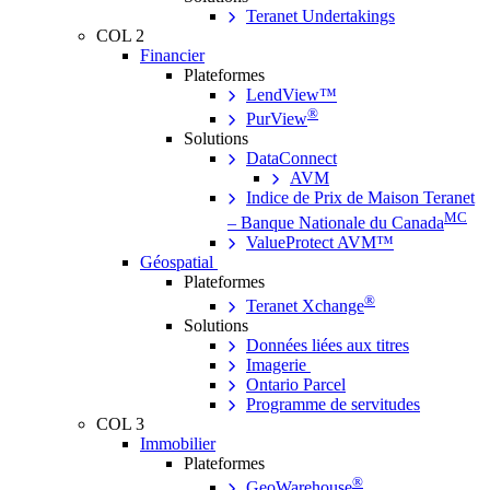
Teranet Undertakings
COL 2
Financier
Plateformes
LendView™
®
PurView
Solutions
DataConnect
AVM
Indice de Prix de Maison Teranet
MC
– Banque Nationale du Canada
ValueProtect AVM™
Géospatial
Plateformes
®
Teranet Xchange
Solutions
Données liées aux titres
Imagerie
Ontario Parcel
Programme de servitudes
COL 3
Immobilier
Plateformes
®
GeoWarehouse