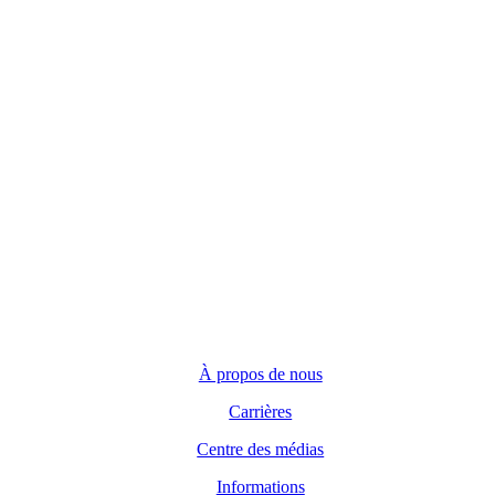
Siège social
123 Front Street West, Suite 700
Toronto, Ontario M5J 2M2
Demandes générales
(416) 360-5263
info@teranet.ca
Entreprise
À propos de nous
Carrières
Centre des médias
Informations