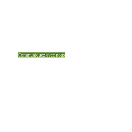
dès aujourd’hui
Pour en savoir plus sur ce que Teranet peut faire
pour vous, parlez à un gestionnaire de compte.
Communiquez avec nous
Faites de Teranet un partenaire de
confiance dès aujourd’hui