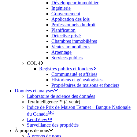
Développeur immobilier
Ingénierie
Gouvernement
Application des lois
Professionnels du droit
Planification
Détective privé
Chambres immobilières
Ventes immobilières
Arpentage
Services publics
COL 4
Registres publics et fonciers
Communauté et affaires
Historiens et généalogistes
Propriétaires de maisons et fonciers
Données et analyses
Laboratoire de science des données
TeraIntelligence™ (à venir)
Indice de Prix de Maison Teranet – Banque Nationale
MC
du Canada
LendView™
Surveillance des propriétés
À propos de nous
À propos de nous