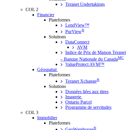
Teranet Undertakings
COL 2
Financier
Plateformes
LendView™
®
PurView
Solutions
DataConnect
AVM
Indice de Prix de Maison Teranet
MC
– Banque Nationale du Canada
ValueProtect AVM™
Géospatial
Plateformes
®
Teranet Xchange
Solutions
Données liées aux titres
Imagerie
Ontario Parcel
Programme de servitudes
COL 3
Immobilier
Plateformes
®
GeoWarehouse