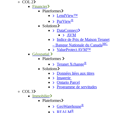
COL 2
Financier
Plateformes
LendView™
®
PurView
Solutions
DataConnect
AVM
Indice de Prix de Maison Teranet
MC
– Banque Nationale du Canada
ValueProtect AVM™
Géospatial
Plateformes
®
Teranet Xchange
Solutions
Données liées aux titres
Imagerie
Ontario Parcel
Programme de servitudes
COL 3
Immobilier
Plateformes
®
GeoWarehouse
®
REALM