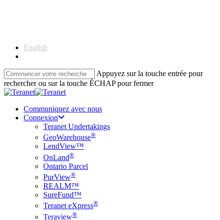
Skip
to
main
content
English
Français
Appuyez sur la touche entrée pour
rechercher ou sur la touche ÉCHAP pour fermer
Close
Search
Communiquez avec nous
Connexion
Teranet Undertakings
®
GeoWarehouse
LendView™
®
OnLand
Ontario Parcel
®
PurView
REALM™
SureFund™
®
Teranet eXpress
®
Teraview