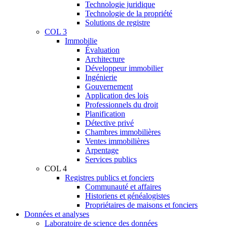
Technologie juridique
Technologie de la propriété
Solutions de registre
COL 3
Immobilie
Évaluation
Architecture
Développeur immobilier
Ingénierie
Gouvernement
Application des lois
Professionnels du droit
Planification
Détective privé
Chambres immobilières
Ventes immobilières
Arpentage
Services publics
COL 4
Registres publics et fonciers
Communauté et affaires
Historiens et généalogistes
Propriétaires de maisons et fonciers
Données et analyses
Laboratoire de science des données