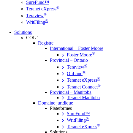
SureFund™
®
Teranet eXpress
®
Teraview
®
WritFiling
Solutions
COL 1
Registre
International – Foster Moore
®
Foster Moore
Provincial – Ontario
®
Teraview
®
OnLand
®
Teranet eXpress
®
Teranet Connect
Provincial – Manitoba
Teranet Manitoba
Domaine juridique
Plateformes
SureFund™
®
WritFiling
®
Teranet eXpress
Solutions