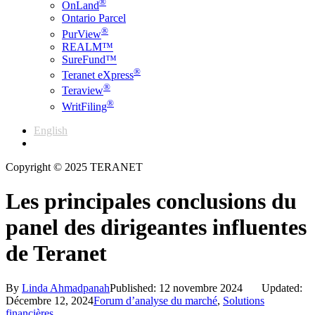
®
OnLand
Ontario Parcel
®
PurView
REALM™
SureFund™
®
Teranet eXpress
®
Teraview
®
WritFiling
English
Français
Copyright © 2025 TERANET
Les principales conclusions du
panel des dirigeantes influentes
de Teranet
By
Linda Ahmadpanah
Published: 12 novembre 2024
Updated:
Décembre 12, 2024
Forum d’analyse du marché
,
Solutions
financières