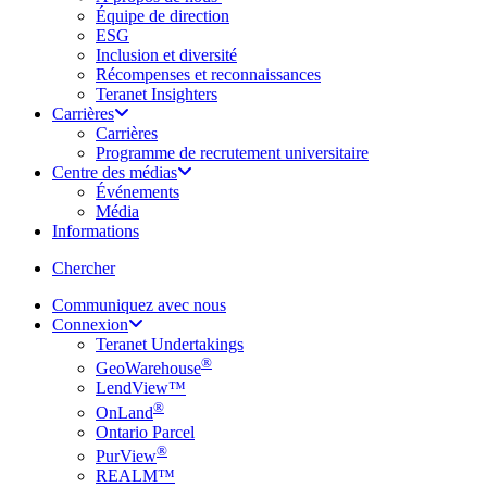
Équipe de direction
ESG
Inclusion et diversité
Récompenses et reconnaissances
Teranet Insighters
Carrières
Carrières
Programme de recrutement universitaire
Centre des médias
Événements
Média
Informations
search
Chercher
Communiquez avec nous
Connexion
Teranet Undertakings
®
GeoWarehouse
LendView™
®
OnLand
Ontario Parcel
®
PurView
REALM™