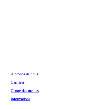
123 Front Street West, Suite 700
Toronto, Ontario M5J 2M2
Demandes générales
(416) 360-5263
info@teranet.ca
Entreprise
À propos de nous
Carrières
Centre des médias
Informations