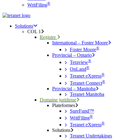
®
WritFiling
Menu
search
Menu
Solutions
COL 1
Registre
International – Foster Moore
®
Foster Moore
Provincial – Ontario
®
Teraview
®
OnLand
®
Teranet eXpress
®
Teranet Connect
Provincial – Manitoba
Teranet Manitoba
Domaine juridique
Plateformes
SureFund™
®
WritFiling
®
Teranet eXpress
Solutions
Teranet Undertakings