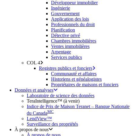
Développeur immobilier
Ingénierie
Gouvernement
Application des lois
Professionnels du droit
Planification
Détective privé
Chambres immobilières
Ventes immobilières
Arpentage
Services publics
COL 4
Registres publics et fonciers
Communauté et affaires
Historiens et généalogistes
Propriétaires de maisons et fonciers
Données et analyses
Laboratoire de science des données
TeraIntelligence™ (à venir)
Indice de Prix de Maison Teranet – Banque Nationale
MC
du Canada
LendView™
Surveillance des propriétés
À propos de nous
À propos de nous