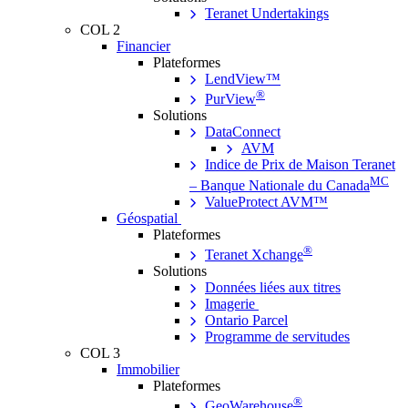
Teranet Undertakings
COL 2
Financier
Plateformes
LendView™
®
PurView
Solutions
DataConnect
AVM
Indice de Prix de Maison Teranet
MC
– Banque Nationale du Canada
ValueProtect AVM™
Géospatial
Plateformes
®
Teranet Xchange
Solutions
Données liées aux titres
Imagerie
Ontario Parcel
Programme de servitudes
COL 3
Immobilier
Plateformes
®
GeoWarehouse