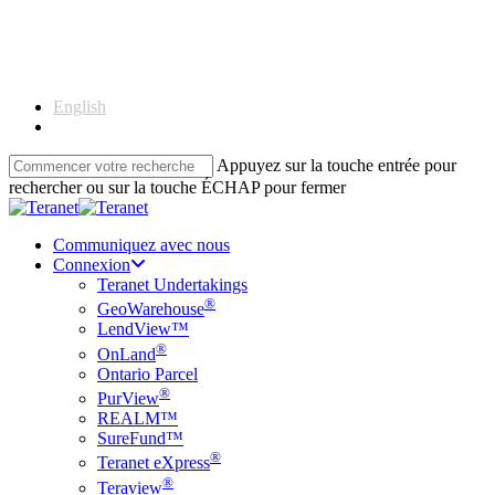
Skip
to
main
content
English
Français
Appuyez sur la touche entrée pour
rechercher ou sur la touche ÉCHAP pour fermer
Close
Search
Communiquez avec nous
Connexion
Teranet Undertakings
®
GeoWarehouse
LendView™
®
OnLand
Ontario Parcel
®
PurView
REALM™
SureFund™
®
Teranet eXpress
®
Teraview