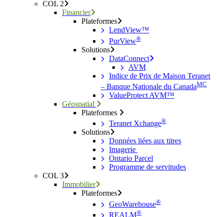
COL 2
Financier
Plateformes
LendView™
®
PurView
Solutions
DataConnect
AVM
Indice de Prix de Maison Teranet
MC
– Banque Nationale du Canada
ValueProtect AVM™
Géospatial
Plateformes
®
Teranet Xchange
Solutions
Données liées aux titres
Imagerie
Ontario Parcel
Programme de servitudes
COL 3
Immobilier
Plateformes
®
GeoWarehouse
®
REALM