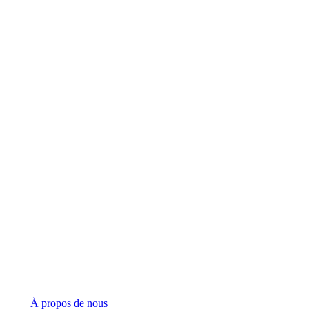
Siège social
123 Front Street West, Suite 700
Toronto, Ontario M5J 2M2
Demandes générales
(416) 360-5263
info@teranet.ca
Entreprise
À propos de nous