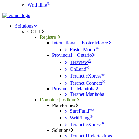
®
WritFiling
Menu
search
Menu
Solutions
COL 1
Registre
International – Foster Moore
®
Foster Moore
Provincial – Ontario
®
Teraview
®
OnLand
®
Teranet eXpress
®
Teranet Connect
Provincial – Manitoba
Teranet Manitoba
Domaine juridique
Plateformes
SureFund™
®
WritFiling
®
Teranet eXpress
Solutions
Teranet Undertakings