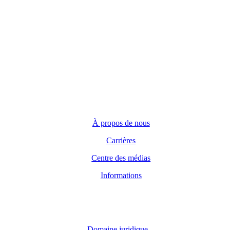
Demandes générales
(416) 360-5263
info@teranet.ca
Entreprise
À propos de nous
Carrières
Centre des médias
Informations
Domaine juridique
Domaine juridique