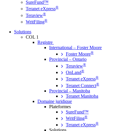
SureFund™
®
Teranet eXpress
®
Teraview
®
WritFiling
Solutions
COL 1
Registre
International – Foster Moore
®
Foster Moore
Provincial – Ontario
®
Teraview
®
OnLand
®
Teranet eXpress
®
Teranet Connect
Provincial – Manitoba
Teranet Manitoba
Domaine juridique
Plateformes
SureFund™
®
WritFiling
®
Teranet eXpress
Solutions