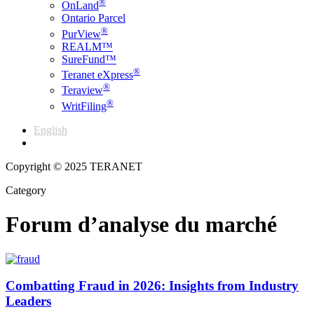
®
OnLand
Ontario Parcel
®
PurView
REALM™
SureFund™
®
Teranet eXpress
®
Teraview
®
WritFiling
English
Français
Copyright © 2025 TERANET
Category
Forum d’analyse du marché
Combatting Fraud in 2026: Insights from Industry
Leaders