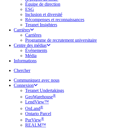
Équipe de direction
ESG
Inclusion et diversité
Récompenses et reconnaissances
Teranet Insighters
Carrières
Carrières
Programme de recrutement universitaire
Centre des médias
Événements
Média
Informations
search
Chercher
Communiquez avec nous
Connexion
Teranet Undertakings
®
GeoWarehouse
LendView™
®
OnLand
Ontario Parcel
®
PurView
REALM™