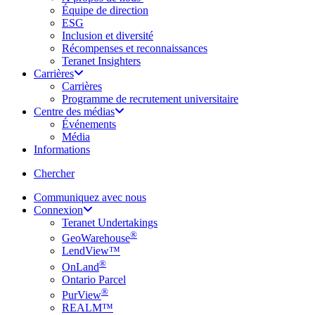
Équipe de direction
ESG
Inclusion et diversité
Récompenses et reconnaissances
Teranet Insighters
Carrières
Carrières
Programme de recrutement universitaire
Centre des médias
Événements
Média
Informations
search
Chercher
Communiquez avec nous
Connexion
Teranet Undertakings
®
GeoWarehouse
LendView™
®
OnLand
Ontario Parcel
®
PurView
REALM™