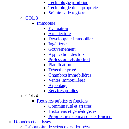
Technologie juridique
Technologie de la propriété
Solutions de registre
COL 3
Immobilie
Évaluation
Architecture
Développeur immobilier
Ingénierie
Gouvernement
Application des lois
Professionnels du droit
Planification
Détective privé
Chambres immobilières
Ventes immobilières
Arpentage
Services publics
COL 4
Registres publics et fonciers
Communauté et affaires
Historiens et généalogistes
Propriétaires de maisons et fonciers
Données et analyses
Laboratoire de science des données