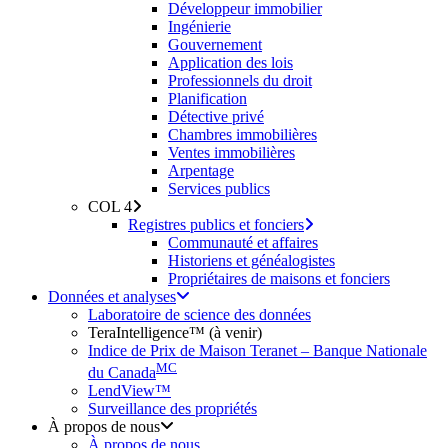
Développeur immobilier
Ingénierie
Gouvernement
Application des lois
Professionnels du droit
Planification
Détective privé
Chambres immobilières
Ventes immobilières
Arpentage
Services publics
COL 4
Registres publics et fonciers
Communauté et affaires
Historiens et généalogistes
Propriétaires de maisons et fonciers
Données et analyses
Laboratoire de science des données
TeraIntelligence™ (à venir)
Indice de Prix de Maison Teranet – Banque Nationale
MC
du Canada
LendView™
Surveillance des propriétés
À propos de nous
À propos de nous