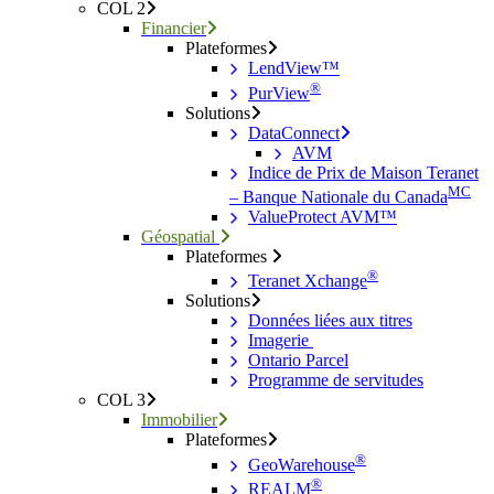
COL 2
Financier
Plateformes
LendView™
®
PurView
Solutions
DataConnect
AVM
Indice de Prix de Maison Teranet
MC
– Banque Nationale du Canada
ValueProtect AVM™
Géospatial
Plateformes
®
Teranet Xchange
Solutions
Données liées aux titres
Imagerie
Ontario Parcel
Programme de servitudes
COL 3
Immobilier
Plateformes
®
GeoWarehouse
®
REALM