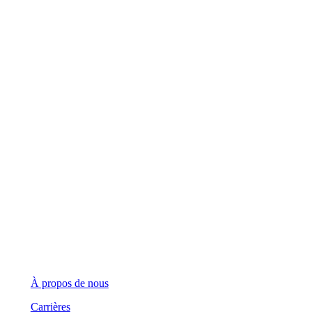
Siège social
123 Front Street West, Suite 700
Toronto, Ontario M5J 2M2
Demandes générales
(416) 360-5263
info@teranet.ca
Entreprise
À propos de nous
Carrières