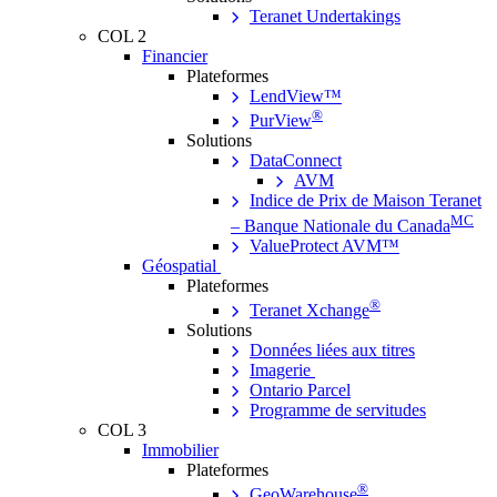
Teranet Undertakings
COL 2
Financier
Plateformes
LendView™
®
PurView
Solutions
DataConnect
AVM
Indice de Prix de Maison Teranet
MC
– Banque Nationale du Canada
ValueProtect AVM™
Géospatial
Plateformes
®
Teranet Xchange
Solutions
Données liées aux titres
Imagerie
Ontario Parcel
Programme de servitudes
COL 3
Immobilier
Plateformes
®
GeoWarehouse