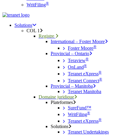
®
WritFiling
Menu
search
Menu
Solutions
COL 1
Registre
International – Foster Moore
®
Foster Moore
Provincial – Ontario
®
Teraview
®
OnLand
®
Teranet eXpress
®
Teranet Connect
Provincial – Manitoba
Teranet Manitoba
Domaine juridique
Plateformes
SureFund™
®
WritFiling
®
Teranet eXpress
Solutions
Teranet Undertakings