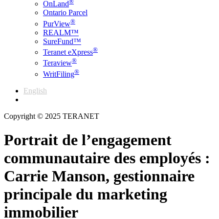
®
OnLand
Ontario Parcel
®
PurView
REALM™
SureFund™
®
Teranet eXpress
®
Teraview
®
WritFiling
English
Français
Copyright © 2025 TERANET
Portrait de l’engagement
communautaire des employés :
Carrie Manson, gestionnaire
principale du marketing
immobilier