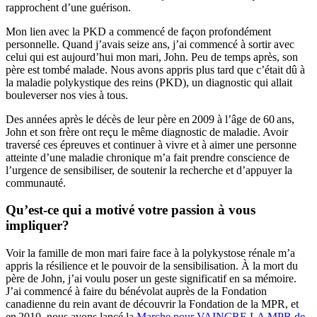
rapprochent d’une guérison.
Mon lien avec la PKD a commencé de façon profondément
personnelle. Quand j’avais seize ans, j’ai commencé à sortir avec
celui qui est aujourd’hui mon mari, John. Peu de temps après, son
père est tombé malade. Nous avons appris plus tard que c’était dû à
la maladie polykystique des reins (PKD), un diagnostic qui allait
bouleverser nos vies à tous.
Des années après le décès de leur père en 2009 à l’âge de 60 ans,
John et son frère ont reçu le même diagnostic de maladie. Avoir
traversé ces épreuves et continuer à vivre et à aimer une personne
atteinte d’une maladie chronique m’a fait prendre conscience de
l’urgence de sensibiliser, de soutenir la recherche et d’appuyer la
communauté.
Qu’est-ce qui a motivé votre passion à vous
impliquer?
Voir la famille de mon mari faire face à la polykystose rénale m’a
appris la résilience et le pouvoir de la sensibilisation. À la mort du
père de John, j’ai voulu poser un geste significatif en sa mémoire.
J’ai commencé à faire du bénévolat auprès de la Fondation
canadienne du rein avant de découvrir la Fondation de la MPR, et
en 2010, nous avons lancé la
Marche pour VAINCRE LA MPR de