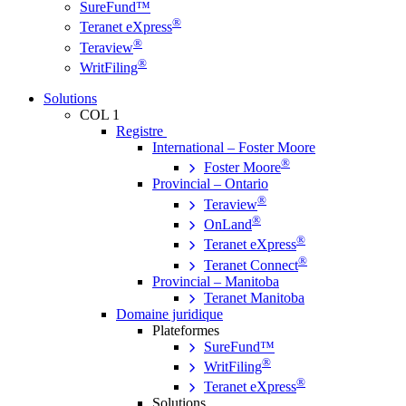
SureFund™
®
Teranet eXpress
®
Teraview
®
WritFiling
Solutions
COL 1
Registre
International – Foster Moore
®
Foster Moore
Provincial – Ontario
®
Teraview
®
OnLand
®
Teranet eXpress
®
Teranet Connect
Provincial – Manitoba
Teranet Manitoba
Domaine juridique
Plateformes
SureFund™
®
WritFiling
®
Teranet eXpress
Solutions