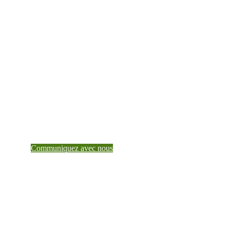
partenaire de confiance
dès aujourd’hui
Pour en savoir plus sur ce que Teranet peut faire
pour vous, parlez à un gestionnaire de compte.
Communiquez avec nous