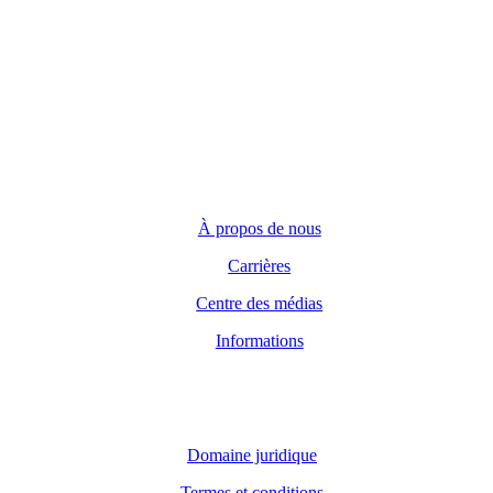
Demandes générales
(416) 360-5263
info@teranet.ca
Entreprise
À propos de nous
Carrières
Centre des médias
Informations
Domaine juridique
Domaine juridique
Termes et conditions