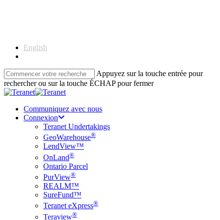
Skip
to
main
content
English
Français
Appuyez sur la touche entrée pour
rechercher ou sur la touche ÉCHAP pour fermer
Close
Search
Communiquez avec nous
Connexion
Teranet Undertakings
®
GeoWarehouse
LendView™
®
OnLand
Ontario Parcel
®
PurView
REALM™
SureFund™
®
Teranet eXpress
®
Teraview