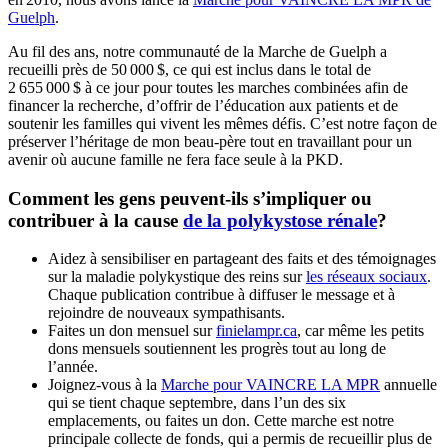
Guelph
.
Au fil des ans, notre communauté de la Marche de Guelph a
recueilli près de 50 000 $, ce qui est inclus dans le total de
2 655 000 $ à ce jour pour toutes les marches combinées afin de
financer la recherche, d’offrir de l’éducation aux patients et de
soutenir les familles qui vivent les mêmes défis. C’est notre façon de
préserver l’héritage de mon beau-père tout en travaillant pour un
avenir où aucune famille ne fera face seule à la PKD.
Comment les gens peuvent-ils s’impliquer ou
contribuer à la cause
de la polykystose rénale
?
Aidez à sensibiliser en partageant des faits et des témoignages
sur la maladie polykystique des reins sur
les réseaux sociaux
.
Chaque publication contribue à diffuser le message et à
rejoindre de nouveaux sympathisants.
Faites un don mensuel sur
finielampr.ca
, car même les petits
dons mensuels soutiennent les progrès tout au long de
l’année.
Joignez-vous à la
Marche pour VAINCRE LA MPR
annuelle
qui se tient chaque septembre, dans l’un des six
emplacements, ou faites un don. Cette marche est notre
principale collecte de fonds, qui a permis de recueillir plus de