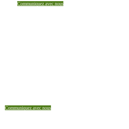
Communiquez avec nous
Faites de Teranet un partenaire de
confiance dès aujourd’hui
Pour en savoir plus sur ce que Teranet peut faire pour vous,
parlez à un gestionnaire de compte.
Communiquez avec nous