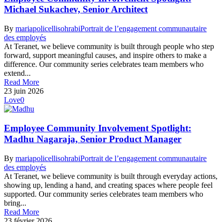
Michael Sukachev, Senior Architect
By
mariapolicellisohrabi
Portrait de l’engagement communautaire
des employés
At Teranet, we believe community is built through people who step
forward, support meaningful causes, and inspire others to make a
difference. Our community series celebrates team members who
extend...
Read More
23 juin 2026
Love
0
Employee Community Involvement Spotlight:
Madhu Nagaraja, Senior Product Manager
By
mariapolicellisohrabi
Portrait de l’engagement communautaire
des employés
At Teranet, we believe community is built through everyday actions,
showing up, lending a hand, and creating spaces where people feel
supported. Our community series celebrates team members who
bring...
Read More
23 février 2026