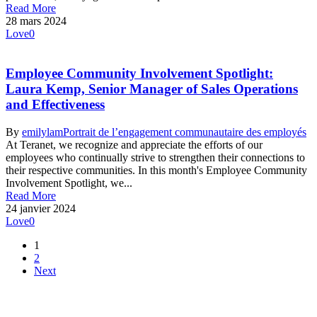
Read More
28 mars 2024
Love
0
Employee Community Involvement Spotlight:
Laura Kemp, Senior Manager of Sales Operations
and Effectiveness
By
emilylam
Portrait de l’engagement communautaire des employés
At Teranet, we recognize and appreciate the efforts of our
employees who continually strive to strengthen their connections to
their respective communities. In this month's Employee Community
Involvement Spotlight, we...
Read More
24 janvier 2024
Love
0
1
2
Next