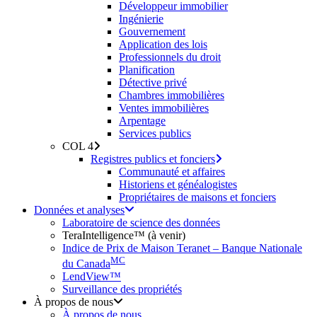
Développeur immobilier
Ingénierie
Gouvernement
Application des lois
Professionnels du droit
Planification
Détective privé
Chambres immobilières
Ventes immobilières
Arpentage
Services publics
COL 4
Registres publics et fonciers
Communauté et affaires
Historiens et généalogistes
Propriétaires de maisons et fonciers
Données et analyses
Laboratoire de science des données
TeraIntelligence™ (à venir)
Indice de Prix de Maison Teranet – Banque Nationale
MC
du Canada
LendView™
Surveillance des propriétés
À propos de nous
À propos de nous