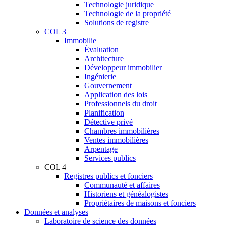
Technologie juridique
Technologie de la propriété
Solutions de registre
COL 3
Immobilie
Évaluation
Architecture
Développeur immobilier
Ingénierie
Gouvernement
Application des lois
Professionnels du droit
Planification
Détective privé
Chambres immobilières
Ventes immobilières
Arpentage
Services publics
COL 4
Registres publics et fonciers
Communauté et affaires
Historiens et généalogistes
Propriétaires de maisons et fonciers
Données et analyses
Laboratoire de science des données