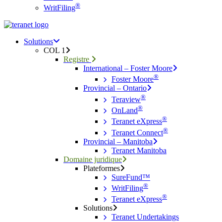
®
WritFiling
Menu
search
Menu
Solutions
COL 1
Registre
International – Foster Moore
®
Foster Moore
Provincial – Ontario
®
Teraview
®
OnLand
®
Teranet eXpress
®
Teranet Connect
Provincial – Manitoba
Teranet Manitoba
Domaine juridique
Plateformes
SureFund™
®
WritFiling
®
Teranet eXpress
Solutions
Teranet Undertakings