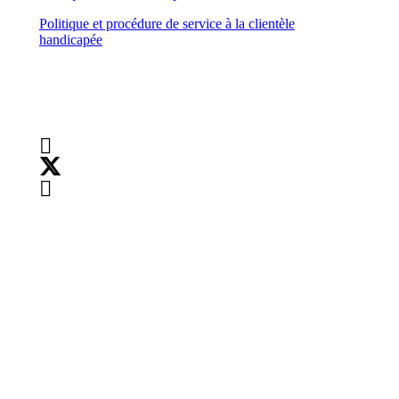
Politique et procédure de service à la clientèle
handicapée
Suivez-nous
Droits d’auteur :
©
2026
Teranet
Droits d’auteur :
©
2026
Teranet