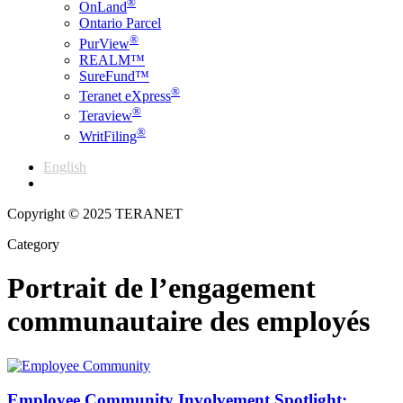
®
OnLand
Ontario Parcel
®
PurView
REALM™
SureFund™
®
Teranet eXpress
®
Teraview
®
WritFiling
English
Français
Copyright © 2025 TERANET
Category
Portrait de l’engagement
communautaire des employés
Employee Community Involvement Spotlight: