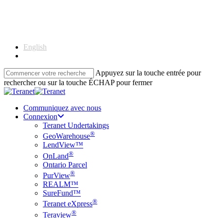
Skip
to
main
content
English
Français
Appuyez sur la touche entrée pour
rechercher ou sur la touche ÉCHAP pour fermer
Close
Search
Communiquez avec nous
Connexion
Teranet Undertakings
®
GeoWarehouse
LendView™
®
OnLand
Ontario Parcel
®
PurView
REALM™
SureFund™
®
Teranet eXpress
®
Teraview