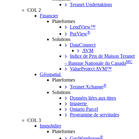
Teranet Undertakings
COL 2
Financier
Plateformes
LendView™
®
PurView
Solutions
DataConnect
AVM
Indice de Prix de Maison Teranet
MC
– Banque Nationale du Canada
ValueProtect AVM™
Géospatial
Plateformes
®
Teranet Xchange
Solutions
Données liées aux titres
Imagerie
Ontario Parcel
Programme de servitudes
COL 3
Immobilier
Plateformes
®
GeoWarehouse