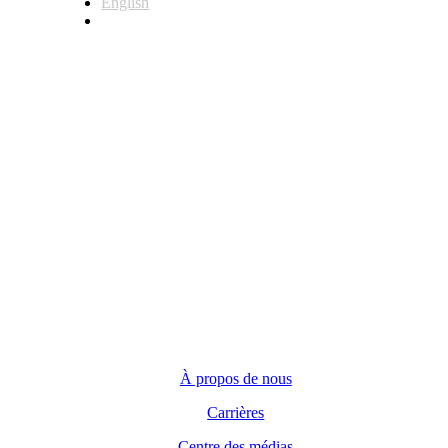
English
Français
Siège social
123 Front Street West, Suite 700
Toronto, Ontario M5J 2M2
Demandes générales
(416) 360-5263
info@teranet.ca
Entreprise
À propos de nous
Carrières
Centre des médias