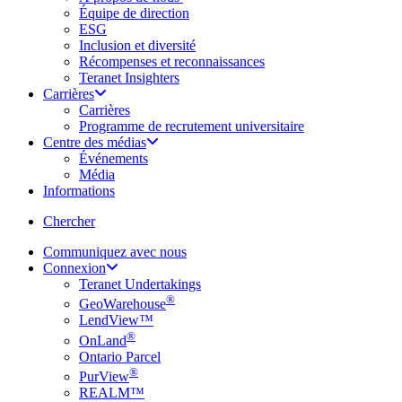
Équipe de direction
ESG
Inclusion et diversité
Récompenses et reconnaissances
Teranet Insighters
Carrières
Carrières
Programme de recrutement universitaire
Centre des médias
Événements
Média
Informations
search
Chercher
Communiquez avec nous
Connexion
Teranet Undertakings
®
GeoWarehouse
LendView™
®
OnLand
Ontario Parcel
®
PurView
REALM™