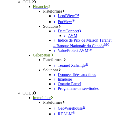
COL 2
Financier
Plateformes
LendView™
®
PurView
Solutions
DataConnect
AVM
Indice de Prix de Maison Teranet
MC
– Banque Nationale du Canada
ValueProtect AVM™
Géospatial
Plateformes
®
Teranet Xchange
Solutions
Données liées aux titres
Imagerie
Ontario Parcel
Programme de servitudes
COL 3
Immobilier
Plateformes
®
GeoWarehouse
®
REALM