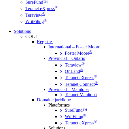
SureFund™
®
Teranet eXpress
®
Teraview
®
WritFiling
Solutions
COL 1
Registre
International – Foster Moore
®
Foster Moore
Provincial – Ontario
®
Teraview
®
OnLand
®
Teranet eXpress
®
Teranet Connect
Provincial – Manitoba
Teranet Manitoba
Domaine juridique
Plateformes
SureFund™
®
WritFiling
®
Teranet eXpress
Solutions