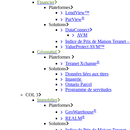
Financier
Plateformes
LendView™
®
PurView
Solutions
DataConnect
AVM
Indice de Prix de Maison Teranet 
ValueProtect AVM™
Géospatial
Plateformes
®
Teranet Xchange
Solutions
Données liées aux titres
Imagerie
Ontario Parcel
Programme de servitudes
COL 3
Immobilier
Plateformes
®
GeoWarehouse
®
REALM
Solutions
Indice de Prix de Maison Teranet 