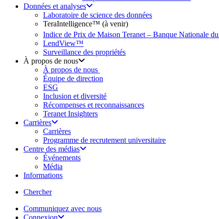
Données et analyses
Laboratoire de science des données
TeraIntelligence™ (à venir)
Indice de Prix de Maison Teranet – Banque Nationale d
LendView™
Surveillance des propriétés
À propos de nous
À propos de nous
Équipe de direction
ESG
Inclusion et diversité
Récompenses et reconnaissances
Teranet Insighters
Carrières
Carrières
Programme de recrutement universitaire
Centre des médias
Événements
Média
Informations
search
Chercher
Communiquez avec nous
Connexion