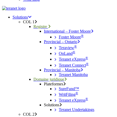
Menu
search
Menu
Solutions
COL 1
Registre
International – Foster Moore
®
Foster Moore
Provincial – Ontario
®
Teraview
®
OnLand
®
Teranet eXpress
®
Teranet Connect
Provincial – Manitoba
Teranet Manitoba
Domaine juridique
Plateformes
SureFund™
®
WritFiling
®
Teranet eXpress
Solutions
Teranet Undertakings
COL 2