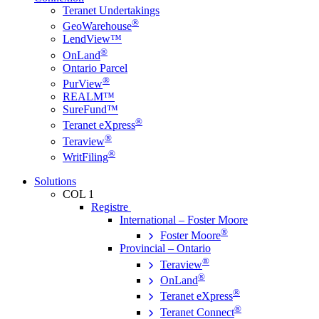
Teranet Undertakings
®
GeoWarehouse
LendView™
®
OnLand
Ontario Parcel
®
PurView
REALM™
SureFund™
®
Teranet eXpress
®
Teraview
®
WritFiling
Solutions
COL 1
Registre
International – Foster Moore
®
Foster Moore
Provincial – Ontario
®
Teraview
®
OnLand
®
Teranet eXpress
®
Teranet Connect