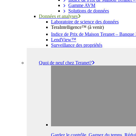
Gamme AVM
Solutions de données
Données et analyses
Laboratoire de science des données
TeraIntelligence™ (à venir)
Indice de Prix de Maison Teranet – Banque
LendView™
Surveillance des propriétés
Quoi de neuf chez Teranet?
Gardez le contrôle. Gagnez du temps. Réduis