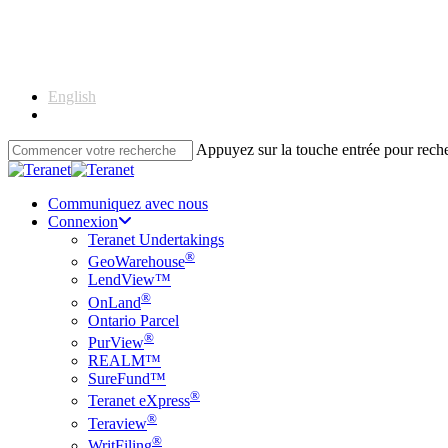
Skip
to
main
content
English
Français
Appuyez sur la touche entrée pour rec
Close
Search
Communiquez avec nous
Connexion
Teranet Undertakings
®
GeoWarehouse
LendView™
®
OnLand
Ontario Parcel
®
PurView
REALM™
SureFund™
®
Teranet eXpress
®
Teraview
®
WritFiling