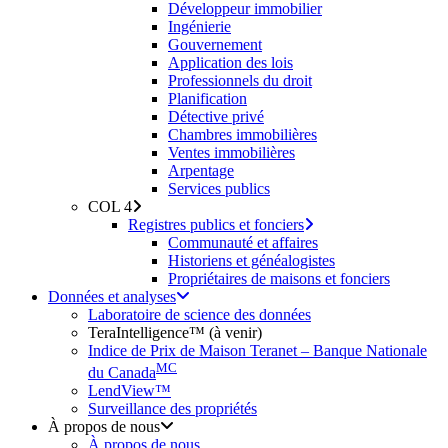
Développeur immobilier
Ingénierie
Gouvernement
Application des lois
Professionnels du droit
Planification
Détective privé
Chambres immobilières
Ventes immobilières
Arpentage
Services publics
COL 4
Registres publics et fonciers
Communauté et affaires
Historiens et généalogistes
Propriétaires de maisons et fonciers
Données et analyses
Laboratoire de science des données
TeraIntelligence™ (à venir)
Indice de Prix de Maison Teranet – Banque Nationale
MC
du Canada
LendView™
Surveillance des propriétés
À propos de nous
À propos de nous