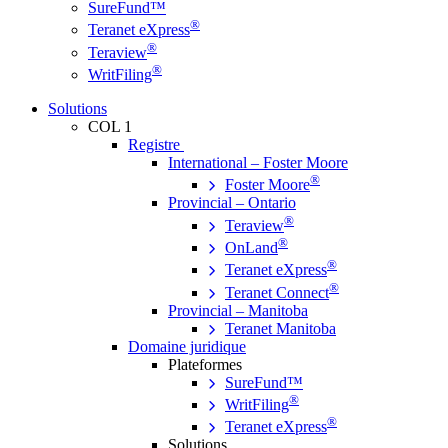
SureFund™
®
Teranet eXpress
®
Teraview
®
WritFiling
Solutions
COL 1
Registre
International – Foster Moore
®
Foster Moore
Provincial – Ontario
®
Teraview
®
OnLand
®
Teranet eXpress
®
Teranet Connect
Provincial – Manitoba
Teranet Manitoba
Domaine juridique
Plateformes
SureFund™
®
WritFiling
®
Teranet eXpress
Solutions