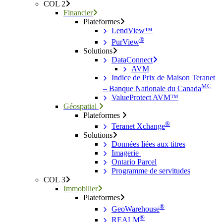
COL 2
Financier
Plateformes
LendView™
®
PurView
Solutions
DataConnect
AVM
Indice de Prix de Maison Teranet
MC
– Banque Nationale du Canada
ValueProtect AVM™
Géospatial
Plateformes
®
Teranet Xchange
Solutions
Données liées aux titres
Imagerie
Ontario Parcel
Programme de servitudes
COL 3
Immobilier
Plateformes
®
GeoWarehouse
®
REALM