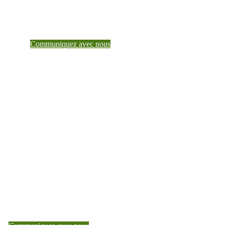
Pour en savoir plus sur ce que Teranet peut faire
pour vous, parlez à un gestionnaire de compte.
Communiquez avec nous
Faites de Teranet un partenaire de
confiance dès aujourd’hui
Pour en savoir plus sur ce que Teranet peut faire pour vous,
parlez à un gestionnaire de compte.