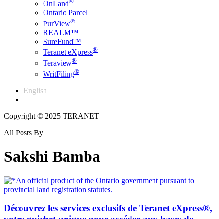
®
OnLand
Ontario Parcel
®
PurView
REALM™
SureFund™
®
Teranet eXpress
®
Teraview
®
WritFiling
English
Français
Copyright © 2025 TERANET
All Posts By
Sakshi Bamba
Découvrez les services exclusifs de Teranet eXpress®,
votre guichet unique pour accéder aux bases de