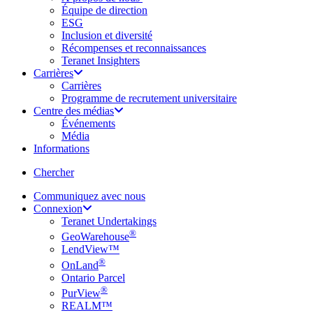
Équipe de direction
ESG
Inclusion et diversité
Récompenses et reconnaissances
Teranet Insighters
Carrières
Carrières
Programme de recrutement universitaire
Centre des médias
Événements
Média
Informations
search
Chercher
Communiquez avec nous
Connexion
Teranet Undertakings
®
GeoWarehouse
LendView™
®
OnLand
Ontario Parcel
®
PurView
REALM™