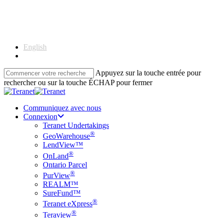
Skip
to
main
content
English
Français
Appuyez sur la touche entrée pour
rechercher ou sur la touche ÉCHAP pour fermer
Close
Search
Communiquez avec nous
Connexion
Teranet Undertakings
®
GeoWarehouse
LendView™
®
OnLand
Ontario Parcel
®
PurView
REALM™
SureFund™
®
Teranet eXpress
®
Teraview