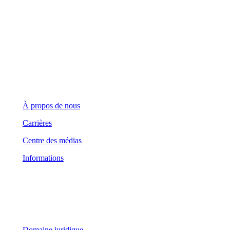
Demandes générales
(416) 360-5263
info@teranet.ca
Entreprise
À propos de nous
Carrières
Centre des médias
Informations
Domaine juridique
Domaine juridique