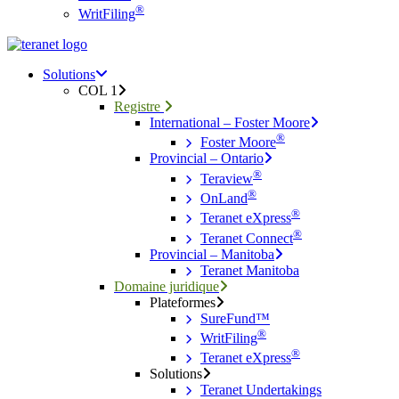
®
WritFiling
Menu
search
Menu
Solutions
COL 1
Registre
International – Foster Moore
®
Foster Moore
Provincial – Ontario
®
Teraview
®
OnLand
®
Teranet eXpress
®
Teranet Connect
Provincial – Manitoba
Teranet Manitoba
Domaine juridique
Plateformes
SureFund™
®
WritFiling
®
Teranet eXpress
Solutions
Teranet Undertakings