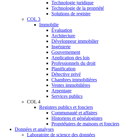
Technologie juridique
Technologie de la propriété
Solutions de registre
COL 3
Immobilie
Évaluation
Architecture
Développeur immobilier
Ingénierie
Gouvernement
Application des lois
Professionnels du droit
Planification
Détective privé
Chambres immobilières
Ventes immobilières
Arpentage
Services publics
COL 4
Registres publics et fonciers
Communauté et affaires
Historiens et généalogistes
Propriétaires de maisons et fonciers
Données et analyses
Laboratoire de science des données