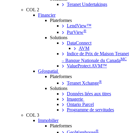
Teranet Undertakings
COL 2
Financier
Plateformes
LendView™
®
PurView
Solutions
DataConnect
AVM
Indice de Prix de Maison Teranet
MC
– Banque Nationale du Canada
ValueProtect AVM™
Géospatial
Plateformes
®
Teranet Xchange
Solutions
Données liées aux titres
Imagerie
Ontario Parcel
Programme de servitudes
COL 3
Immobilier
Plateformes
®
GeoWarehouse